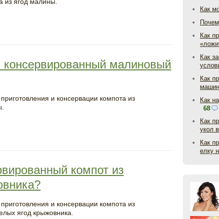
а из ягод малины.
Как м
Почем
Как пр
«ложи
Как з
ь консервированный малиновый
услов
Как п
маши
 приготовления и консервации компота из
Как н
.
68
Как п
укол 
Как п
елку 
рвированный компот из
овника?
 приготовления и консервации компота из
елых ягод крыжовника.