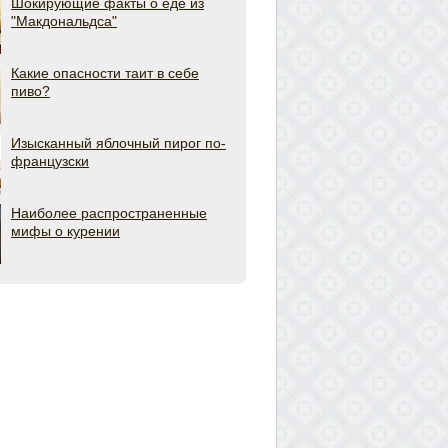
Шокирующие факты о еде из
"Макдональдса"
Какие опасности таит в себе
пиво?
Изысканный яблочный пирог по-
французски
Наиболее распространенные
мифы о курении