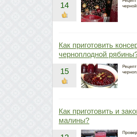
Рецепт
14
черной
Как приготовить консе
черноплодной рябины
Рецепт
15
черноп
Как приготовить и зак
малины?
Провер