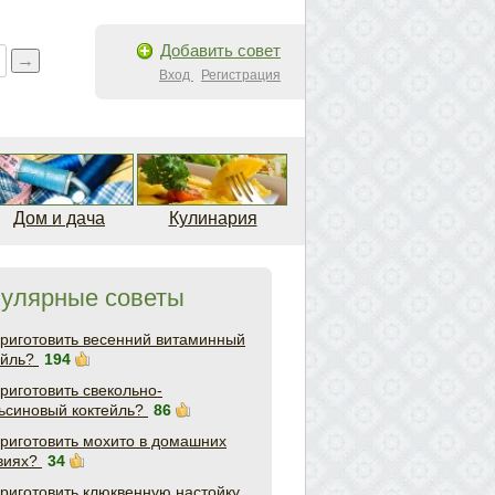
Добавить совет
Вход
Регистрация
Дом и дача
Кулинария
улярные советы
приготовить весенний витаминный
ейль?
194
приготовить свекольно-
ьсиновый коктейль?
86
приготовить мохито в домашних
виях?
34
приготовить клюквенную настойку