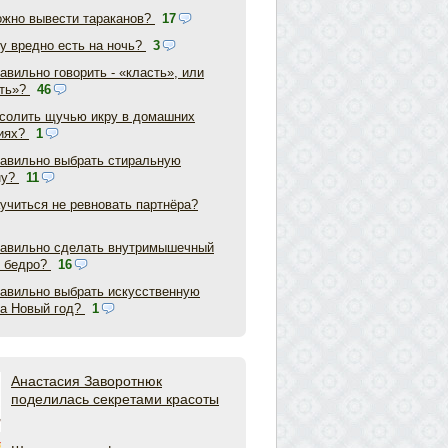
ожно вывести тараканов?
17
у вредно есть на ночь?
3
авильно говорить - «класть», или
ть»?
46
асолить щучью икру в домашних
иях?
1
равильно выбрать стиральную
ну?
11
аучиться не ревновать партнёра?
равильно сделать внутримышечный
в бедро?
16
равильно выбрать искусственную
на Новый год?
1
Анастасия Заворотнюк
поделилась секретами красоты