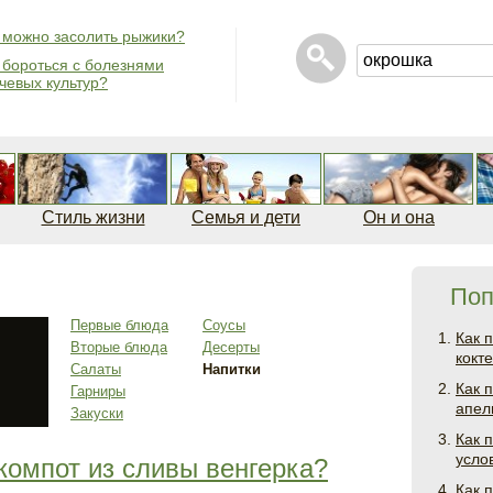
 можно засолить рыжики?
 бороться с болезнями
чевых культур?
Стиль жизни
Семья и дети
Он и она
Поп
Первые блюда
Соусы
Как 
Вторые блюда
Десерты
кокт
Салаты
Напитки
Как 
Гарниры
апел
Закуски
Как 
усло
компот из сливы венгерка?
Как 