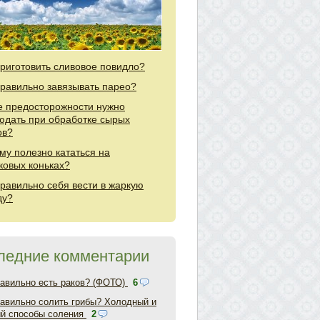
приготовить сливовое повидло?
правильно завязывать парео?
е предосторожности нужно
юдать при обработке сырых
ов?
му полезно кататься на
ковых коньках?
правильно себя вести в жаркую
ду?
ледние комментарии
равильно есть раков? (ФОТО)
6
равильно солить грибы? Холодный и
ий способы соления
2