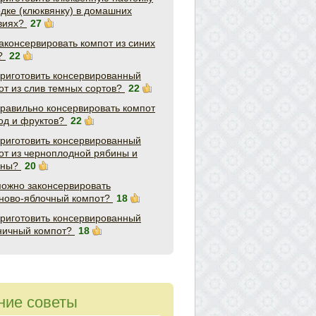
одке (клюквянку) в домашних
виях?
27
законсервировать компот из синих
?
22
приготовить консервированный
от из слив темных сортов?
22
правильно консервировать компот
год и фруктов?
22
приготовить консервированный
от из черноплодной рябины и
ины?
20
можно законсервировать
ново-яблочный компот?
18
приготовить консервированный
ничный компот?
18
ние советы