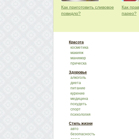
Как приготовить сливовое
Как пра
повидло?
парео?
Красота
косметика
макияж
маникюр
прическа
Здоровье
алкоголь
диета
питание
курение
медицина
похудеть
спорт
психология
Стиль жизни
авто
безопасность