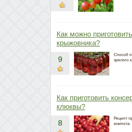
Как можно приготовить
крыжовника?
Способ п
9
зрелого 
Как приготовить консе
клюквы?
Рецепт п
8
компота.