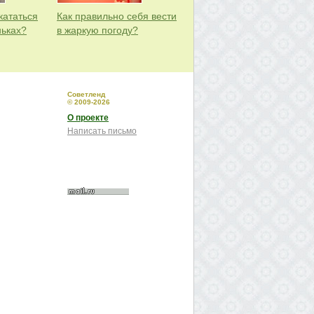
кататься
Как правильно себя вести
ньках?
в жаркую погоду?
Советленд
© 2009-2026
О проекте
Написать письмо