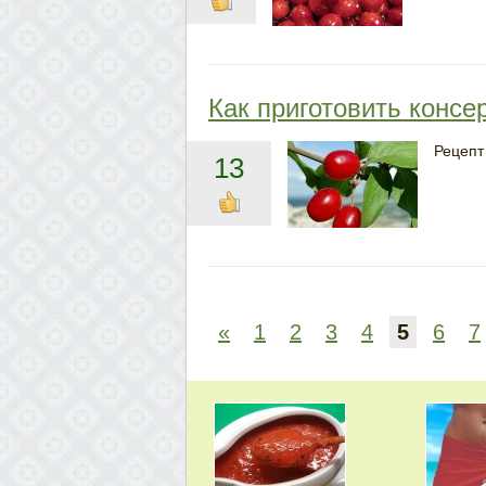
Как приготовить консе
Рецепт
13
«
1
2
3
4
5
6
7