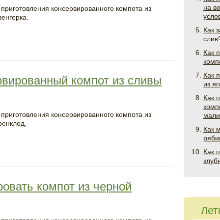
на в
 приготовления консервированного компота из
усло
венгерка.
Как 
слив
Как 
комп
Как 
рвированный компот из сливы
из я
Как 
комп
 приготовления консервированного компота из
мал
ренклод.
Как 
ряби
Как 
клуб
овать компот из черной
Лет