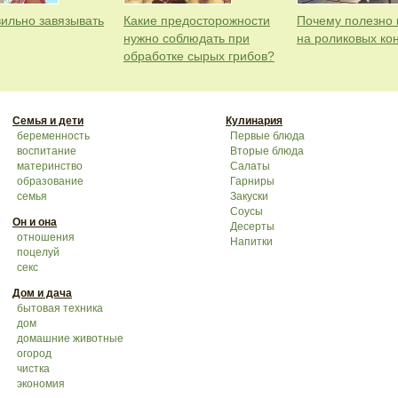
вильно завязывать
Какие предосторожности
Почему полезно 
нужно соблюдать при
на роликовых ко
обработке сырых грибов?
Семья и дети
Кулинария
беременность
Первые блюда
воспитание
Вторые блюда
материнство
Салаты
образование
Гарниры
семья
Закуски
Соусы
Он и она
Десерты
отношения
Напитки
поцелуй
секс
Дом и дача
бытовая техника
дом
домашние животные
огород
чистка
экономия