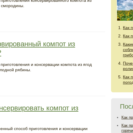
 приготовления консервированного компота из
 смородины.
Как 
Как 
рвированный компот из
Каки
собл
?
гриб
Поче
 приготовления и консервации компота из ягод
роли
лодной рябины.
Как 
пого
Пос
онсервировать компот из
Как п
Как п
енный способ приготовления и консервации
горяч