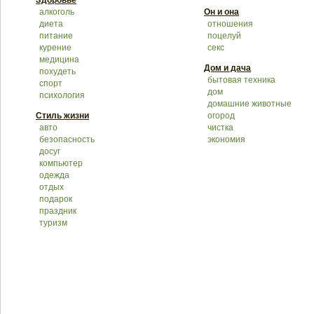
Здоровье
алкоголь
Он и она
диета
отношения
питание
поцелуй
курение
секс
медицина
Дом и дача
похудеть
бытовая техника
спорт
дом
психология
домашние животные
Стиль жизни
огород
авто
чистка
безопасность
экономия
досуг
компьютер
одежда
отдых
подарок
праздник
туризм