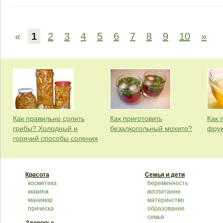
«
1
2
3
4
5
6
7
8
9
10
»
Как правильно солить
Как приготовить
Как 
грибы? Холодный и
безалкогольный мохито?
фрук
горячий способы соления
Красота
Семья и дети
косметика
беременность
макияж
воспитание
маникюр
материнство
прическа
образование
семья