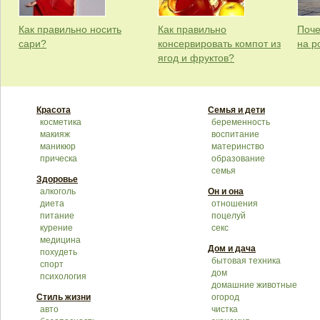
Как правильно носить
Как правильно
Поче
сари?
консервировать компот из
на р
ягод и фруктов?
Красота
Семья и дети
косметика
беременность
макияж
воспитание
маникюр
материнство
прическа
образование
семья
Здоровье
алкоголь
Он и она
диета
отношения
питание
поцелуй
курение
секс
медицина
Дом и дача
похудеть
бытовая техника
спорт
дом
психология
домашние животные
Стиль жизни
огород
авто
чистка