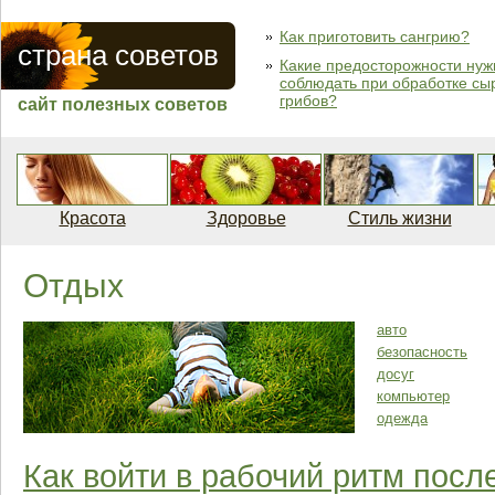
Как приготовить сангрию?
страна советов
Какие предосторожности нуж
соблюдать при обработке сы
грибов?
сайт полезных советов
Красота
Здоровье
Стиль жизни
Отдых
авто
безопасность
досуг
компьютер
одежда
Как войти в рабочий ритм посл