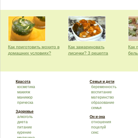
Как приготовить мохито в
Как замариновать
Как 
домашних условиях?
лисички? 3 рецепта
белы
Красота
Семья и дети
косметика
беременность
макияж
воспитание
маникюр
материнство
прическа
образование
семья
Здоровье
алкоголь
Он и она
диета
отношения
питание
поцелуй
курение
секс
медицина