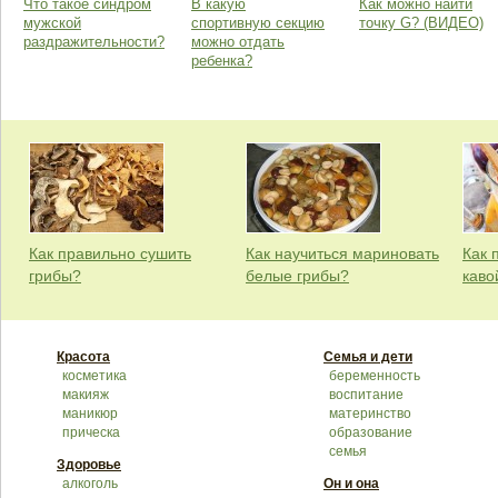
Что такое синдром
В какую
Как можно найти
мужской
спортивную секцию
точку G? (ВИДЕО)
раздражительности?
можно отдать
ребенка?
Как правильно сушить
Как научиться мариновать
Как 
грибы?
белые грибы?
каво
Красота
Семья и дети
косметика
беременность
макияж
воспитание
маникюр
материнство
прическа
образование
семья
Здоровье
алкоголь
Он и она