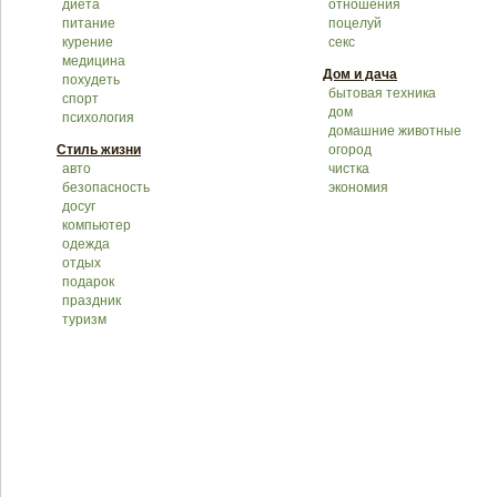
диета
отношения
питание
поцелуй
курение
секс
медицина
Дом и дача
похудеть
бытовая техника
спорт
дом
психология
домашние животные
Стиль жизни
огород
авто
чистка
безопасность
экономия
досуг
компьютер
одежда
отдых
подарок
праздник
туризм