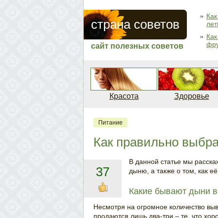
Как
страна советов
лет
Как
фру
сайт полезных советов
Красота
Здоровье
Питание
Как правильно выбр
В данной статье мы расска
37
дыню, а также о том, как е
Какие бывают дыни в
Несмотря на огромное количество выв
продаются лишь два-три – те, что хор