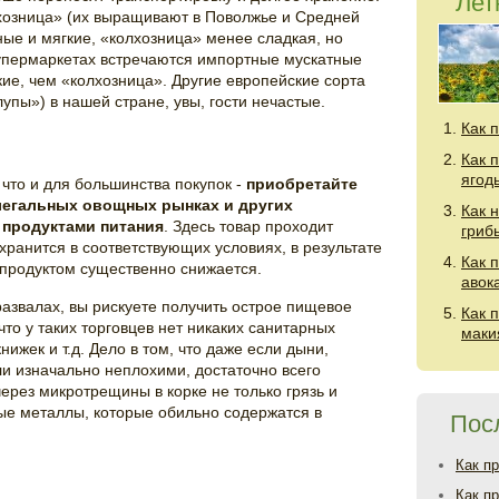
Лет
лхозница» (их выращивают в Поволжье и Средней
ные и мягкие, «колхозница» менее сладкая, но
супермаркетах встречаются импортные мускатные
ие, чем «колхозница». Другие европейские сорта
упы») в нашей стране, увы, гости нечастые.
Как 
Как 
ягод
 что и для большинства покупок -
приобретайте
 легальных овощных рынках и других
Как 
 продуктами питания
. Здесь товар проходит
гриб
ранится в соответствующих условиях, в результате
Как 
 продуктом существенно снижается.
авок
азвалах, вы рискуете получить острое пищевое
Как 
что у таких торговцев нет никаких санитарных
маки
ижек и т.д. Дело в том, что даже если дыни,
ли изначально неплохими, достаточно всего
через микротрещины в корке не только грязь и
ые металлы, которые обильно содержатся в
Пос
Как п
Как п