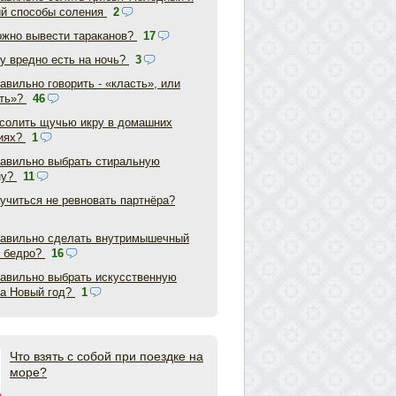
ий способы соления
2
ожно вывести тараканов?
17
у вредно есть на ночь?
3
авильно говорить - «класть», или
ть»?
46
асолить щучью икру в домашних
иях?
1
равильно выбрать стиральную
ну?
11
аучиться не ревновать партнёра?
равильно сделать внутримышечный
в бедро?
16
равильно выбрать искусственную
на Новый год?
1
Что взять с собой при поездке на
море?