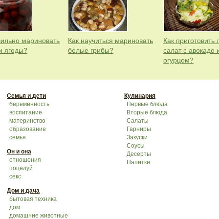
вильно мариновать
Как научиться мариновать
Как приготовить 
и ягоды?
белые грибы?
салат с авокадо 
огурцом?
Семья и дети
Кулинария
беременность
Первые блюда
воспитание
Вторые блюда
материнство
Салаты
образование
Гарниры
семья
Закуски
Соусы
Он и она
Десерты
отношения
Напитки
поцелуй
секс
Дом и дача
бытовая техника
дом
домашние животные