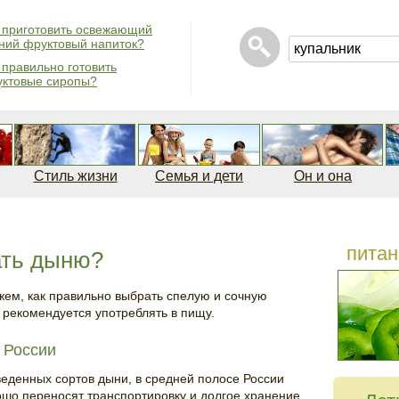
 приготовить освежающий
ний фруктовый напиток?
 правильно готовить
ктовые сиропы?
Стиль жизни
Семья и дети
Он и она
питан
ать дыню?
жем, как правильно выбрать спелую и сочную
ё рекомендуется употреблять в пищу.
 России
еденных сортов дыни, в средней полосе России
ошо переносят транспортировку и долгое хранение.