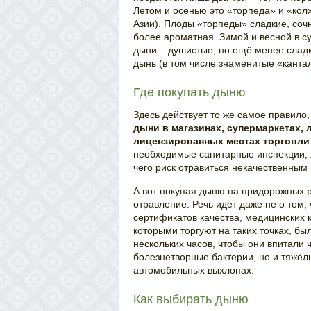
Летом и осенью это «торпеда» и «ко
Азии). Плоды «торпеды» сладкие, соч
более ароматная. Зимой и весной в 
дыни – душистые, но ещё менее сладк
дынь (в том числе знаменитые «кантал
Где покупать дыню
Здесь действует то же самое правило,
дыни в магазинах, супермаркетах,
лицензированных местах торговли
необходимые санитарные инспекции, х
чего риск отравиться некачественным
А вот покупая дыню на придорожных р
отравление. Речь идет даже не о том, 
сертификатов качества, медицинских кн
которыми торгуют на таких точках, бы
нескольких часов, чтобы они впитали 
болезнетворные бактерии, но и тяжёл
автомобильных выхлопах.
Как выбирать дыню