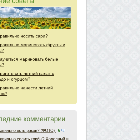
ние советы
правильно носить сари?
правильно мариновать фрукты и
ы?
научиться мариновать белые
ы?
приготовить летний салат с
адо и огурцом?
правильно нанести летний
яж?
ледние комментарии
равильно есть раков? (ФОТО)
6
равильно солить грибы? Холодный и