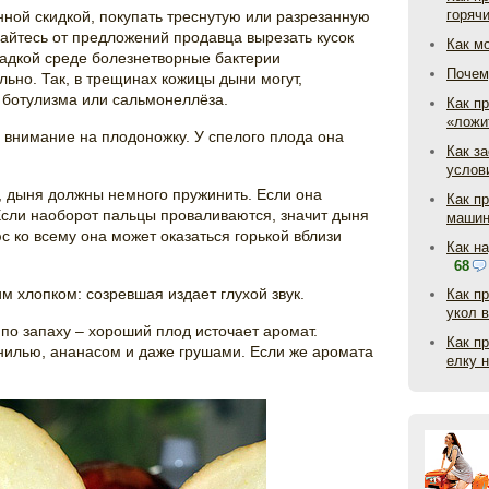
горяч
нной скидкой, покупать треснутую или разрезанную
вайтесь от предложений продавца вырезать кусок
Как м
сладкой среде болезнетворные бактерии
Почем
ьно. Так, в трещинах кожицы дыни могут,
 ботулизма или сальмонеллёза.
Как пр
«ложи
 внимание на плодоножку. У спелого плода она
Как з
услов
, дыня должны немного пружинить. Если она
Как п
 Если наоборот пальцы проваливаются, значит дыня
маши
с ко всему она может оказаться горькой вблизи
Как н
68
м хлопком: созревшая издает глухой звук.
Как п
укол 
о запаху – хороший плод источает аромат.
Как п
нилью, ананасом и даже грушами. Если же аромата
елку 