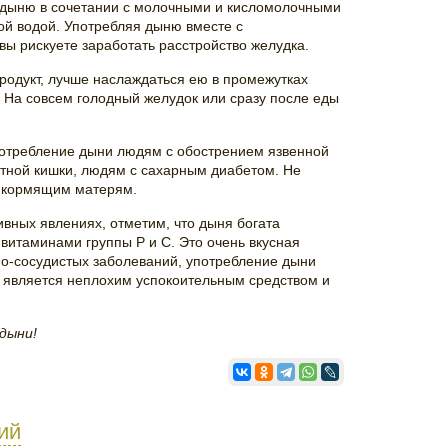
 дыню в сочетании с молочными и кисломолочными
ой водой. Употребляя дыню вместе с
 рискуете заработать расстройство желудка.
продукт, лучше наслаждаться ею в промежутках
На совсем голодный желудок или сразу после еды
потребление дыни людям с обострением язвенной
тной кишки, людям с сахарным диабетом. Не
у кормящим матерям.
ивных явлениях, отметим, что дыня богата
 витаминами группы Р и С. Это очень вкусная
но-сосудистых заболеваний, употребление дыни
, является неплохим успокоительным средством и
 дыни!
ий