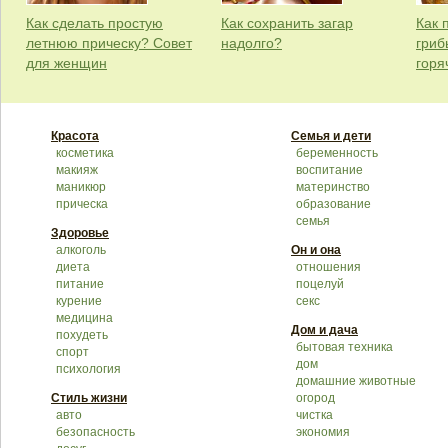
Как сделать простую
Как сохранить загар
Как 
летнюю прическу? Совет
надолго?
гриб
для женщин
горя
Красота
Семья и дети
косметика
беременность
макияж
воспитание
маникюр
материнство
прическа
образование
семья
Здоровье
алкоголь
Он и она
диета
отношения
питание
поцелуй
курение
секс
медицина
Дом и дача
похудеть
бытовая техника
спорт
дом
психология
домашние животные
Стиль жизни
огород
авто
чистка
безопасность
экономия