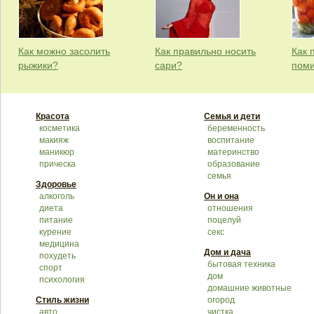
Как можно засолить
Как правильно носить
Как 
рыжики?
сари?
пом
Красота
Семья и дети
косметика
беременность
макияж
воспитание
маникюр
материнство
прическа
образование
семья
Здоровье
алкоголь
Он и она
диета
отношения
питание
поцелуй
курение
секс
медицина
Дом и дача
похудеть
бытовая техника
спорт
дом
психология
домашние животные
Стиль жизни
огород
авто
чистка