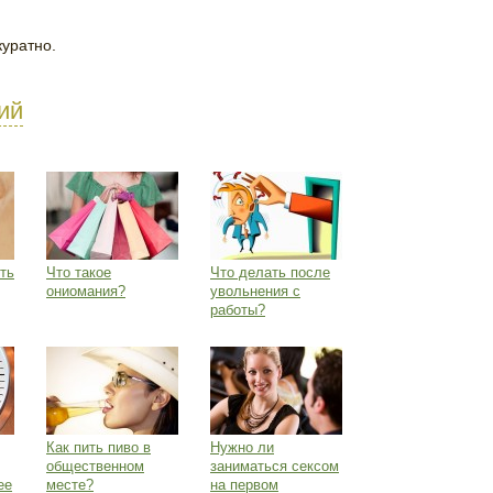
куратно.
ий
ть
Что такое
Что делать после
ониомания?
увольнения с
работы?
Как пить пиво в
Нужно ли
общественном
заниматься сексом
ее
месте?
на первом