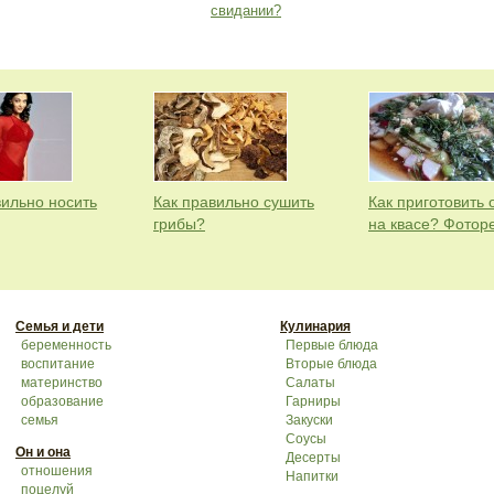
свидании?
вильно носить
Как правильно сушить
Как приготовить 
грибы?
на квасе? Фотор
Семья и дети
Кулинария
беременность
Первые блюда
воспитание
Вторые блюда
материнство
Салаты
образование
Гарниры
семья
Закуски
Соусы
Он и она
Десерты
отношения
Напитки
поцелуй