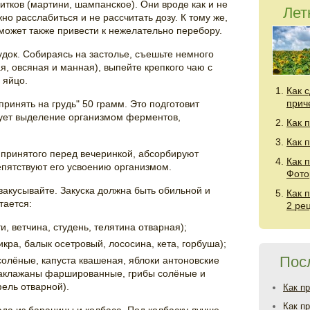
итков (мартини, шампанское). Они вроде как и не
Лет
но расслабиться и не рассчитать дозу. К тому же,
 может также привести к нежелательно перебору.
удок. Собираясь на застолье, съешьте немного
я, овсяная и манная), выпейте крепкого чаю с
 яйцо.
Как 
прич
принять на грудь" 50 грамм. Это подготовит
рует выделение организмом ферментов,
Как 
Как 
, принятого перед вечеринкой, абсорбируют
Как 
епятствуют его усвоению организмом.
Фото
 закусывайте. Закуска должна быть обильной и
Как 
тается:
2 ре
, ветчина, студень, телятина отварная);
кра, балык осетровый, лососина, кета, горбуша);
Пос
солёные, капуста квашеная, яблоки антоновские
аклажаны фаршированные, грибы солёные и
ель отварной).
Как п
Как п