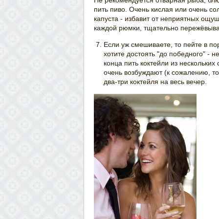
Не рекомендуется отварная рыба, блю
пить пиво. Очень кислая или очень со
капуста - избавит от неприятных ощу
каждой рюмки, тщательно пережёвывая
Если уж смешиваете, то пейте в по
хотите достоять "до победного" - н
конца пить коктейли из нескольких
очень возбуждают (к сожалению, то
два-три коктейля на весь вечер.