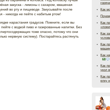
да из баранины и колбаса. Под колбаску лучше
горяч
лёная закуска - лимоны с сахаром, квашеная
щений во рту и пищеводе. Закусывайте после
Как м
 - никогда не пейте с набитым ртом!
Почем
рядке нарастания градусов. Помните, если вы
Как пр
е пейте с водкой пиво и газированные напитки. Без
«ложи
 спиртосодержащих тоже опасно, потому что они
Как з
лько нервную систему). Постарайтесь растянуть
услов
Как п
маши
Как н
68
Как п
укол 
Как п
елку 