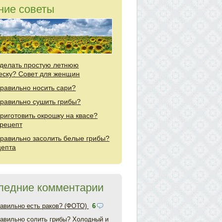
ние советы
сделать простую летнюю
еску? Совет для женщин
правильно носить сари?
правильно сушить грибы?
приготовить окрошку на квасе?
рецепт
правильно засолить белые грибы?
цепта
ледние комментарии
равильно есть раков? (ФОТО)
6
равильно солить грибы? Холодный и