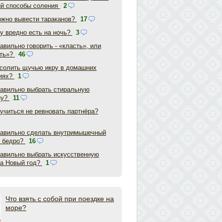
ий способы соления
2
ожно вывести тараканов?
17
у вредно есть на ночь?
3
авильно говорить - «класть», или
ть»?
46
асолить щучью икру в домашних
иях?
1
равильно выбрать стиральную
ну?
11
аучиться не ревновать партнёра?
равильно сделать внутримышечный
в бедро?
16
равильно выбрать искусственную
на Новый год?
1
Что взять с собой при поездке на
море?