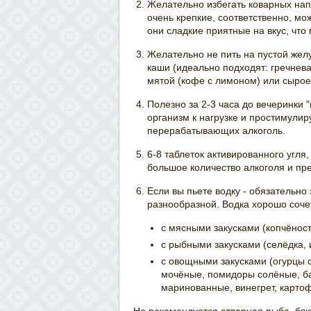
Желательно избегать коварных нап
очень крепкие, соответственно, мож
они сладкие приятные на вкус, что
Желательно не пить на пустой жел
каши (идеально подходят: гречнева
мятой (кофе с лимоном) или сырое
Полезно за 2-3 часа до вечеринки "
организм к нагрузке и простимули
перерабатывающих алкоголь.
6-8 таблеток активированного угля
большое количество алкоголя и пр
Если вы пьете водку - обязательно
разнообразной. Водка хорошо соче
с мясными закусками (копчёности
с рыбными закусками (селёдка, и
с овощными закусками (огурцы 
мочёные, помидоры солёные, б
маринованные, винегрет, картоф