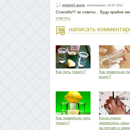
evgenij.gura
,
опубликован: 18.07.2012
Спасибо!!! за советы... Буду крайне ак
ответить
написать комментар
Как пить текилу?
Как правильно пи
водку?
Как правильно пить
Когда нужно
текилу?
переводить часы
на летнее и зимн