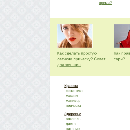
время?
Как сделать простую
Как пра
летнюю прическу? Совет
сари?
для женщин
Красота
косметика
макияж
маникюр
прическа
Здоровье
алкоголь
диета
питание