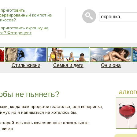
 приготовить
сервированный компот из
икосов?
 приготовить окрошку на
се? Фоторецепт
Стиль жизни
Семья и дети
Он и она
алког
тобы не пьянеть?
изни, когда вам предстоит застолье, или вечеринка,
оймут, но и напиваться не хотелось бы.
 старайтесь пить качественные алкогольные
, виски.