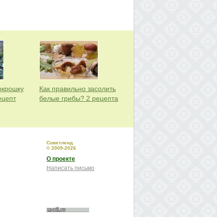
окрошку
Как правильно засолить
ецепт
белые грибы? 2 рецепта
Советленд
© 2009-2026
О проекте
Написать письмо