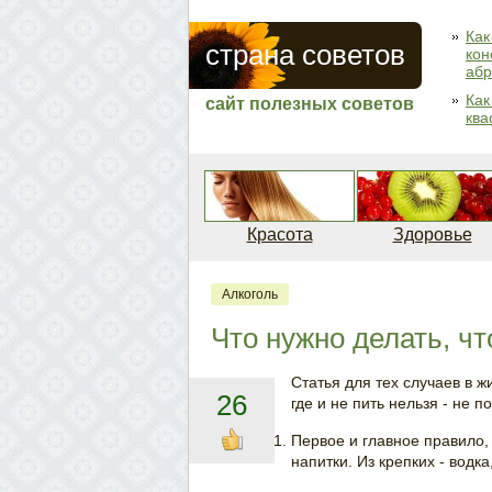
Как
страна советов
кон
абр
Как
сайт полезных советов
ква
Красота
Здоровье
Алкоголь
Что нужно делать, ч
Статья для тех случаев в ж
26
где и не пить нельзя - не п
Первое и главное правило,
напитки. Из крепких - водка