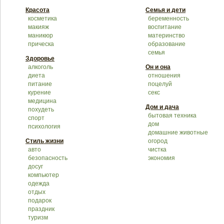
Красота
Семья и дети
косметика
беременность
макияж
воспитание
маникюр
материнство
прическа
образование
семья
Здоровье
алкоголь
Он и она
диета
отношения
питание
поцелуй
курение
секс
медицина
Дом и дача
похудеть
бытовая техника
спорт
дом
психология
домашние животные
Стиль жизни
огород
авто
чистка
безопасность
экономия
досуг
компьютер
одежда
отдых
подарок
праздник
туризм