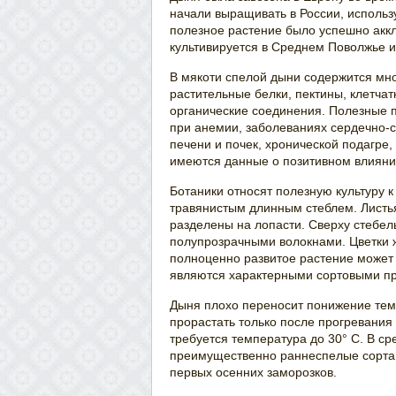
начали выращивать в России, использ
полезное растение было успешно акк
культивируется в Среднем Поволжье и 
В мякоти спелой дыни содержится мно
растительные белки, пектины, клетча
органические соединения. Полезные 
при анемии, заболеваниях сердечно-
печени и почек, хронической подагре,
имеются данные о позитивном влияни
Ботаники относят полезную культуру к
травянистым длинным стеблем. Листья
разделены на лопасти. Сверху стебел
полупрозрачными волокнами. Цветки ж
полноценно развитое растение может 
являются характерными сортовыми п
Дыня плохо переносит понижение тем
прорастать только после прогревания
требуется температура до 30° С. В с
преимущественно раннеспелые сорта,
первых осенних заморозков.