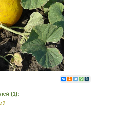
ей (1):
ий