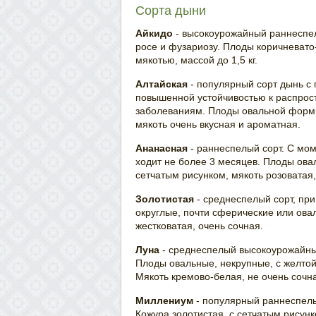
Сорта дыни
Айкидо
- высокоурожайный раннеспе
росе и фузариозу. Плоды коричневато
мякотью, массой до 1,5 кг.
Алтайская
- популярный сорт дынь с 
повышенной устойчивостью к распро
заболеваниям. Плоды овальной формы, 
мякоть очень вкусная и ароматная.
Ананасная
- раннеспелый сорт. С мо
ходит не более 3 месяцев. Плоды овал
сетчатым рисунком, мякоть розоватая,
Золотистая
- среднеспелый сорт, пр
округлые, почти сферические или овал
жестковатая, очень сочная.
Луна
- среднеспелый высокоурожайный
Плоды овальные, некрупные, с желтой
Мякоть кремово-белая, не очень сочн
Миллениум
- популярный раннеспелы
Кожура золотистая, с сетчатым рисунк