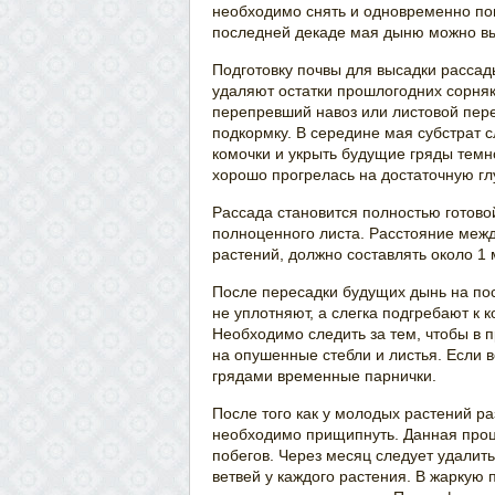
необходимо снять и одновременно по
последней декаде мая дыню можно вы
Подготовку почвы для высадки рассад
удаляют остатки прошлогодних сорняк
перепревший навоз или листовой пер
подкормку. В середине мая субстрат 
комочки и укрыть будущие гряды темн
хорошо прогрелась на достаточную гл
Рассада становится полностью готово
полноценного листа. Расстояние меж
растений, должно составлять около 1 
После пересадки будущих дынь на пос
не уплотняют, а слегка подгребают к 
Необходимо следить за тем, чтобы в 
на опушенные стебли и листья. Если 
грядами временные парнички.
После того как у молодых растений ра
необходимо прищипнуть. Данная проц
побегов. Через месяц следует удалить
ветвей у каждого растения. В жаркую