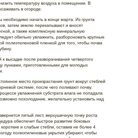
низить температуру воздуха в помещении. В
саживать в огороде.
ы необходимо начать в конце марта. Из грунта
ов, затем землю перекапывают и вносят
егной, а также комплексную минеральную
следует обильно увлажнить, разбороновать крупные
ой полиэтиленовой пленкой для того, чтобы почва
убину.
й к высадке после разворачивания четвертого
ду лунками, приготовленными для молодых
м.
тоянное место произрастания грунт вокруг стеблей
корневой системе, после чего поливают почву.
процессе увлажнения субстрата влага не попадала
возможно похолодание, желательно установить над
звернется пятый лист, верхушечную точку роста
едура обеспечит быстрое развитие боковых
 короткие и слабые стебли, оставив не более 4
 погоду полиэтиленовые укрытия убирают, чтобы