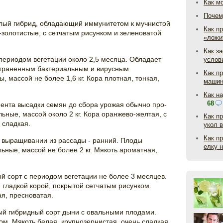
Как м
Почем
лый гибрид, обладающий иммунитетом к мучнистой
Как пр
-золотистые, с сетчатым рисунком и зеленоватой
«ложи
Как з
периодом вегетации около 2,5 месяца. Обладает
услов
страненным бактериальным и вирусным
Как п
массой не более 1,6 кг. Кора плотная, тонкая,
маши
Как н
68
мента высадки семян до сбора урожая обычно про-
ьные, массой около 2 кг. Кора оранжево-желтая, с
Как п
 сладкая.
укол 
Как п
и выращивании из рассады - ранний. Плоды
елку 
ьные, массой не более 2 кг. Мякоть ароматная,
 сорт с периодом вегетации не более 3 месяцев.
 гладкой корой, покрытой сетчатым рисунком.
ая, пресноватая.
й гибридный сорт дыни с овальными плодами.
ом. Мякоть белая, крупнозернистая, очень сладкая