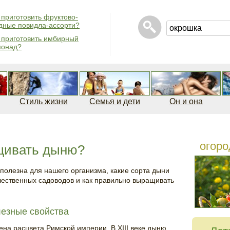
 приготовить фруктово-
дные повидла-ассорти?
 приготовить имбирный
монад?
Стиль жизни
Семья и дети
Он и она
огоро
щивать дыню?
 полезна для нашего организма, какие сорта дыни
чественных садоводов и как правильно выращивать
езные свойства
ена расцвета Римской империи. В XIII веке дыню