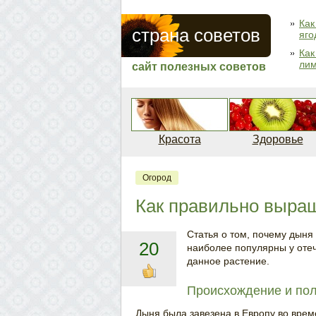
Как
страна советов
яго
Как
ли
сайт полезных советов
Красота
Здоровье
Огород
Как правильно выра
Статья о том, почему дыня
20
наиболее популярны у оте
данное растение.
Происхождение и пол
Дыня была завезена в Европу во врем