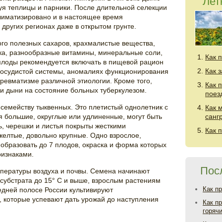
Лет
уя теплицы и парники. После длительной селекции
лиматизировано и в настоящее время
других регионах даже в открытом грунте.
го полезных сахаров, крахмалистые вещества,
тка, разнообразные витамины, минеральные соли,
Как 
плоды рекомендуется включать в пищевой рацион
Как 
сосудистой системы, аномалиях функционирования
 ревматизме различной этиологии. Кроме того,
Как 
и дыни на состояние больных туберкулезом.
поез
 семейству тыквенных. Это плетистый однолетник с
Как 
 большие, округлые или удлиненные, могут быть
санг
ь, черешки и листья покрыты жесткими
Как 
елтые, довольно крупные. Одно взрослое,
образовать до 7 плодов, окраска и форма которых
ризнаками.
Пос
пературы воздуха и почвы. Семена начинают
 субстрата до 15° С и выше, взрослым растениям
Как п
редней полосе России культивируют
 которые успевают дать урожай до наступления
Как п
горяч