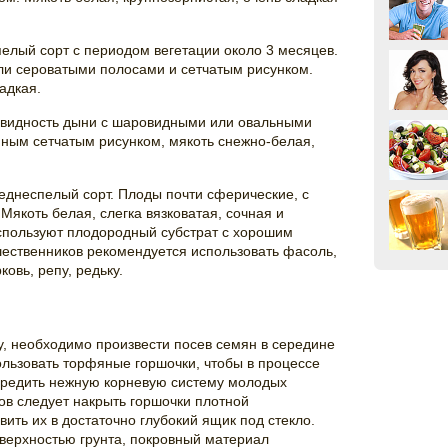
елый сорт с периодом вегетации около 3 месяцев.
ли сероватыми полосами и сетчатым рисунком.
адкая.
овидность дыни с шаровидными или овальными
пным сетчатым рисунком, мякоть снежно-белая,
еднеспелый сорт. Плоды почти сферические, с
 Мякоть белая, слегка вязковатая, сочная и
используют плодородный субстрат с хорошим
шественников рекомендуется использовать фасоль,
ковь, репу, редьку.
, необходимо произвести посев семян в середине
ользовать торфяные горшочки, чтобы в процессе
вредить нежную корневую систему молодых
ов следует накрыть горшочки плотной
ить их в достаточно глубокий ящик под стекло.
оверхностью грунта, покровный материал