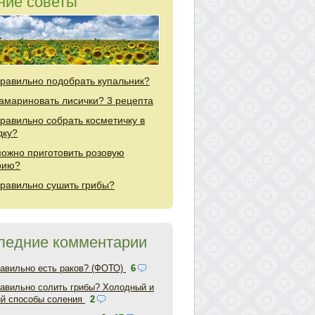
ние советы
правильно подобрать купальник?
замариновать лисички? 3 рецепта
правильно собрать косметичку в
дку?
можно приготовить розовую
рию?
правильно сушить грибы?
ледние комментарии
равильно есть раков? (ФОТО)
6
равильно солить грибы? Холодный и
ий способы соления
2