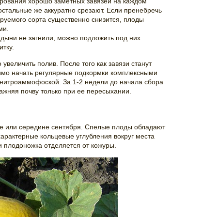
рования хорошо заметных завязей на каждом
 остальные же аккуратно срезают. Если пренебречь
ируемого сорта существенно снизится, плоды
ми.
дыни не загнили, можно подложить под них
тку.
увеличить полив. После того как завязи станут
имо начать регулярные подкормки комплексными
нитроаммофоской. За 1-2 недели до начала сбора
лажняя почву только при ее пересыхании.
ле или середине сентября. Спелые плоды обладают
арактерные кольцевые углубления вокруг места
и плодоножка отделяется от кожуры.