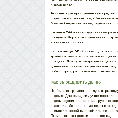
и ароматная.
Ассоль
- распространенный среднесп
Кора золотисто-желтая, с бежевыми и
Мякоть бледно-зеленая, зернистая, сл
Казачка 244
- высокоурожайная разн
плодами. Кора ярко-оранжевая, с кру
ароматная, сочная.
Колхозница 749/753
- популярный ср
крупносетчатой корой зеленого цвета.
сладкая. Для культивирования дыни 
дренажем. В качестве растений-пред
бобы, горох, репчатый лук, свеклу, мор
Как выращивать дыню
Чтобы своевременно получить рассаду
апреля. Для высадки лучше всего исп
перемещения в открытый грунт не по
растений. До появления первых всход
полиэтиленовой пленкой или же постав
После того как ростки появятся над п