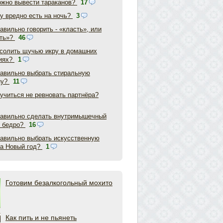
ожно вывести тараканов?
17
у вредно есть на ночь?
3
авильно говорить - «класть», или
ть»?
46
асолить щучью икру в домашних
иях?
1
равильно выбрать стиральную
ну?
11
аучиться не ревновать партнёра?
равильно сделать внутримышечный
в бедро?
16
равильно выбрать искусственную
на Новый год?
1
Готовим безалкогольный мохито
Как пить и не пьянеть