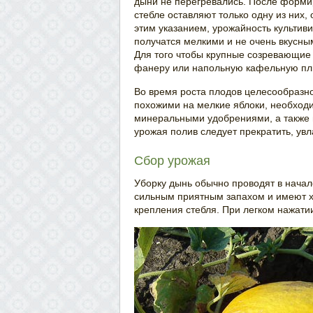
дыни не перегревались. После форми
стебле оставляют только одну из них,
этим указанием, урожайность культив
получатся мелкими и не очень вкусны
Для того чтобы крупные созревающие 
фанеру или напольную кафельную пли
Во время роста плодов целесообразно 
похожими на мелкие яблоки, необход
минеральными удобрениями, а также 
урожая полив следует прекратить, ув
Сбор урожая
Уборку дынь обычно проводят в нача
сильным приятным запахом и имеют х
крепления стебля. При легком нажати