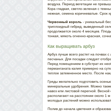
воздуха. Период вегетации не превыша
Кора гладкая, светло-зеленая с темн
нежная, семена коричневатые. Срок х
Червонный король
- уникальный бе
триплоидный гибрид, выведенный сел
продолжается около 4 месяцев. Плоды
тонкая, мякоть огненно-красная, сочн
Как выращивать арбуз
Арбуз лучше всего растет на почвах с
песчаных. Для посадки следует отобр
Перед помещением в субстрат их нео
перманганата калия примерно на сутк
теплое затемненное место. После нак
Гряды желательно подготовить осенью 
минеральные удобрения. Можно также
навоз или листовой перегной. Весной
располагают на расстоянии около 1 м 
молодых растений можно использоват
Полив до начала цветения и образова