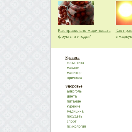
Как правильно мариновать
Как пра
фрукты и ягоды?
в жарку
Красота
косметика
макияж
маникюр
прическа
Здоровье
алкоголь
диета
питание
курение
медицина
похудеть
спорт
психология