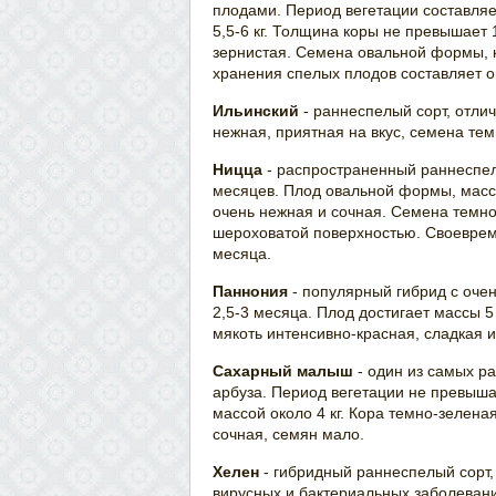
плодами. Период вегетации составляе
5,5-6 кг. Толщина коры не превышает 
зернистая. Семена овальной формы, 
хранения спелых плодов составляет о
Ильинский
- раннеспелый сорт, отли
нежная, приятная на вкус, семена те
Ницца
- распространенный раннеспел
месяцев. Плод овальной формы, массой
очень нежная и сочная. Семена темн
шероховатой поверхностью. Своеврем
месяца.
Паннония
- популярный гибрид с оче
2,5-3 месяца. Плод достигает массы 5 
мякоть интенсивно-красная, сладкая 
Сахарный малыш
- один из самых р
арбуза. Период вегетации не превыша
массой около 4 кг. Кора темно-зелена
сочная, семян мало.
Хелен
- гибридный раннеспелый сорт
вирусных и бактериальных заболеван