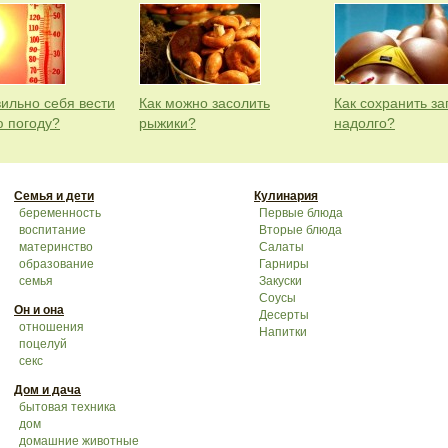
вильно себя вести
Как можно засолить
Как сохранить за
ю погоду?
рыжики?
надолго?
Семья и дети
Кулинария
беременность
Первые блюда
воспитание
Вторые блюда
материнство
Салаты
образование
Гарниры
семья
Закуски
Соусы
Он и она
Десерты
отношения
Напитки
поцелуй
секс
Дом и дача
бытовая техника
дом
домашние животные