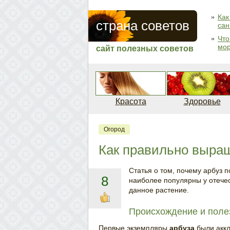
Как
страна советов
сан
Что
мо
сайт полезных советов
Красота
Здоровье
Огород
Как правильно выра
Статья о том, почему арбуз п
8
наиболее популярны у отече
данное растение.
Происхождение и поле
Первые экземпляры
арбуза
были аккл