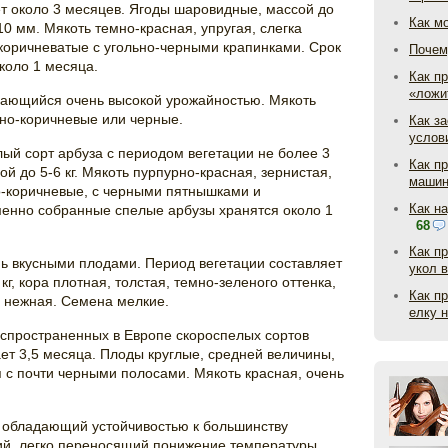
т около 3 месяцев. Ягоды шаровидные, массой до
Как м
10 мм. Мякоть темно-красная, упругая, слегка
коричневатые с угольно-черными крапинками. Срок
Почем
коло 1 месяца.
Как пр
«ложи
чающийся очень высокой урожайностью. Мякоть
мно-коричневые или черные.
Как з
услов
ый сорт арбуза с периодом вегетации не более 3
Как п
 до 5-6 кг. Мякоть пурпурно-красная, зернистая,
маши
о-коричневые, с черными пятнышками и
Как н
енно собранные спелые арбузы хранятся около 1
68
Как п
нь вкусными плодами. Период вегетации составляет
укол 
кг, кора плотная, толстая, темно-зеленого оттенка,
Как п
и нежная. Семена мелкие.
елку 
аспространенных в Европе скороспелых сортов
ет 3,5 месяца. Плоды круглые, средней величины,
я с почти черными полосами. Мякоть красная, очень
, обладающий устойчивостью к большинству
ий, легко переносящий понижение температуры