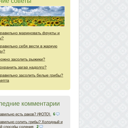
ние советы
правильно мариновать фрукты и
ы?
правильно себя вести в жаркую
ду?
можно засолить рыжики?
сохранить загар надолго?
правильно засолить белые грибы?
цепта
ледние комментарии
равильно есть раков? (ФОТО)
6
равильно солить грибы? Холодный и
ий способы соления
2