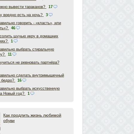
ожно вывести тараканов?
17
у вредно есть на ночь?
3
авильно говорить - «класть», или
ть»?
46
асолить щучью икру в домашних
иях?
1
равильно выбрать стиральную
ну?
11
аучиться не ревновать партнёра?
равильно сделать внутримышечный
в бедро?
16
равильно выбрать искусственную
на Новый год?
1
Как продлить жизнь любимой
обуви