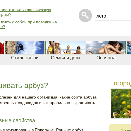
 приготовить классическую
грию?
 взять с собой при поездке на
ре?
Стиль жизни
Семья и дети
Он и она
огоро
щивать арбуз?
олезен для нашего организма, какие сорта арбуза
ственных садоводов и как правильно выращивать
зные свойства
иматизированы в Поволжье. Раньше арбуз