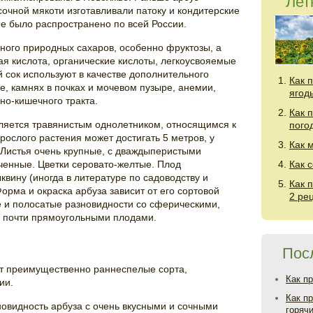
Лет
сочной мякоти изготавливали патоку и кондитерские
ие было распространено по всей России.
ного природных сахаров, особенно фруктозы, а
ая кислота, органические кислоты, легкоусвояемые
 сок используют в качестве дополнительного
Как 
е, камнях в почках и мочевом пузыре, анемии,
ягод
но-кишечного тракта.
Как 
вляется травянистым однолетником, относящимся к
пого
рослого растения может достигать 5 метров, у
Как 
 Листья очень крупные, с дваждыперистыми
ченные. Цветки серовато-желтые. Плод
Как 
вину (иногда в литературе по садоводству и
Как 
орма и окраска арбуза зависит от его сортовой
2 ре
 и полосатые разновидности со сферическими,
 почти прямоугольными плодами.
Пос
ют преимущественно раннеспелые сорта,
Как п
ии.
Как п
овидность арбуза с очень вкусными и сочными
горяч