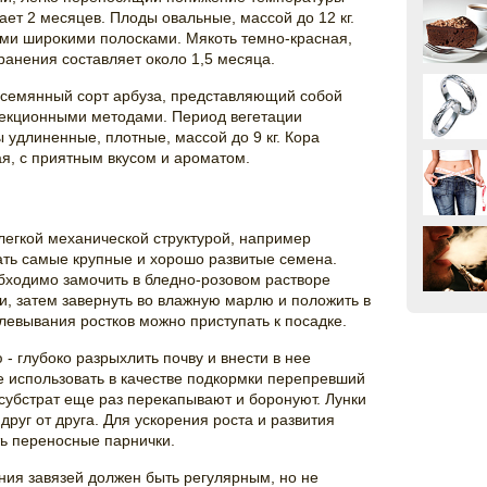
ет 2 месяцев. Плоды овальные, массой до 12 кг.
ыми широкими полосками. Мякоть темно-красная,
ранения составляет около 1,5 месяца.
ссемянный сорт арбуза, представляющий собой
екционными методами. Период вегетации
 удлиненные, плотные, массой до 9 кг. Кора
ая, с приятным вкусом и ароматом.
 легкой механической структурой, например
ать самые крупные и хорошо развитые семена.
бходимо замочить в бледно-розовом растворе
и, затем завернуть во влажную марлю и положить в
левывания ростков можно приступать к посадке.
- глубоко разрыхлить почву и внести в нее
 использовать в качестве подкормки перепревший
 субстрат еще раз перекапывают и боронуют. Лунки
друг от друга. Для ускорения роста и развития
ь переносные парнички.
ния завязей должен быть регулярным, но не