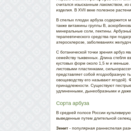
считался изысканным лакомством, из 
изделия. В XVII веке полезное растен
В спелых плодах арбуза содержится м
также витамины группы В, аскорбинов
минеральные соли, пектины. Арбузный
терапевтического средства при подагр
атеросклерозе, заболеваниях желудоч
С ботанической точки зрения арбуз я
семейству тыквенных. Длина стебля вз
кустовых форм около 1,5 м и меньше.
листовыми пластинками, сильнорассе
представляет собой ягодообразную тык
овощеводству его называют ягодой). Ф
принадлежности. Существуют пестрые
удлиненными, дынеобразными и даже
Сорта арбуза
В средней полосе России культивиру
выведенные путем длительной селекц
Зенит
- популярная раннеспелая разн