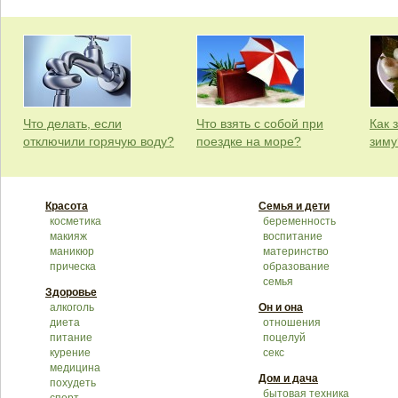
Что делать, если
Что взять с собой при
Как 
отключили горячую воду?
поездке на море?
зиму
Красота
Семья и дети
косметика
беременность
макияж
воспитание
маникюр
материнство
прическа
образование
семья
Здоровье
алкоголь
Он и она
диета
отношения
питание
поцелуй
курение
секс
медицина
Дом и дача
похудеть
бытовая техника