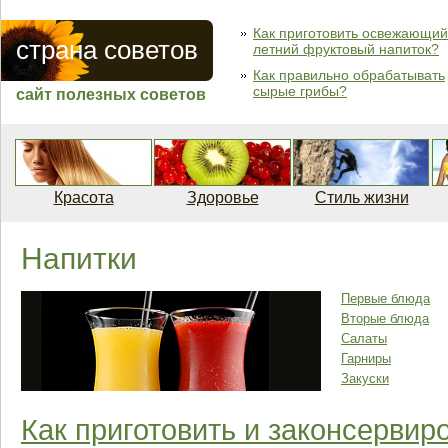
Как приготовить освежающий
страна советов
летний фруктовый напиток?
Как правильно обрабатывать
сырые грибы?
сайт полезных советов
Красота
Здоровье
Стиль жизни
Напитки
Первые блюда
Вторые блюда
Салаты
Гарниры
Закуски
Как приготовить и законсервир