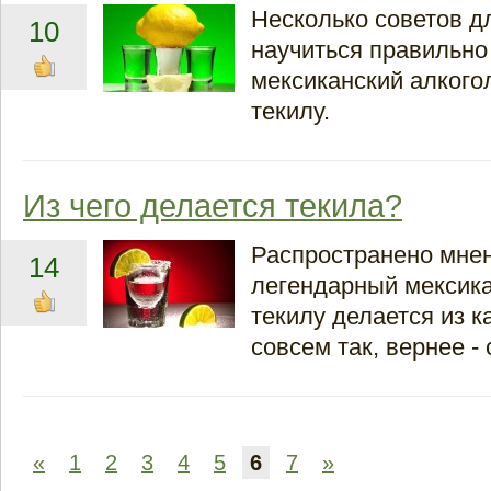
Несколько советов 
10
научиться правильно
мексиканский алкого
текилу.
Из чего делается текила?
Распространено мнен
14
легендарный мексика
текилу делается из к
совсем так, вернее - 
«
1
2
3
4
5
6
7
»