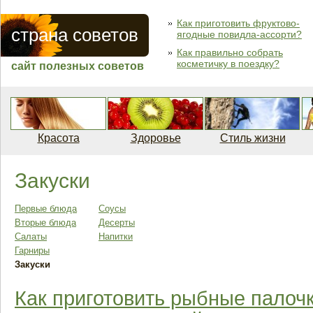
Как приготовить фруктово-
страна советов
ягодные повидла-ассорти?
Как правильно собрать
косметичку в поездку?
сайт полезных советов
Красота
Здоровье
Стиль жизни
Закуски
Первые блюда
Соусы
Вторые блюда
Десерты
Салаты
Напитки
Гарниры
Закуски
Как приготовить рыбные палочк