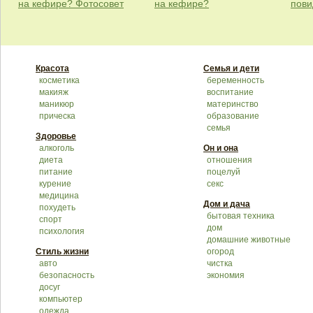
на кефире? Фотосовет
на кефире?
пови
Красота
Семья и дети
косметика
беременность
макияж
воспитание
маникюр
материнство
прическа
образование
семья
Здоровье
алкоголь
Он и она
диета
отношения
питание
поцелуй
курение
секс
медицина
Дом и дача
похудеть
бытовая техника
спорт
дом
психология
домашние животные
Стиль жизни
огород
авто
чистка
безопасность
экономия
досуг
компьютер
одежда