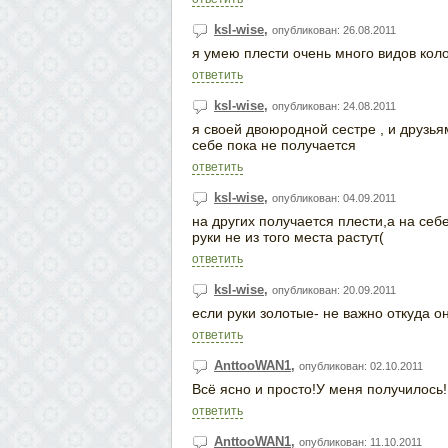
ksl-wise
,
опубликован: 26.08.2011
я умею плести очень много видов коло
ответить
ksl-wise
,
опубликован: 24.08.2011
я своей двоюродной сестре , и друзьям
себе пока не получается
ответить
ksl-wise
,
опубликован: 04.09.2011
на других получается плести,а на себе
руки не из того места растут(
ответить
ksl-wise
,
опубликован: 20.09.2011
если руки золотые- не важно откуда они
ответить
AnttooWAN1
,
опубликован: 02.10.2011
Всё ясно и просто!У меня получилось!
ответить
AnttooWAN1
,
опубликован: 11.10.2011