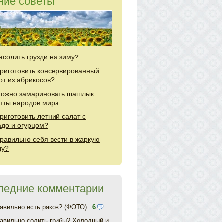
ние советы
засолить грузди на зиму?
приготовить консервированный
от из абрикосов?
можно замариновать шашлык.
пты народов мира
приготовить летний салат с
адо и огурцом?
правильно себя вести в жаркую
ду?
ледние комментарии
равильно есть раков? (ФОТО)
6
равильно солить грибы? Холодный и