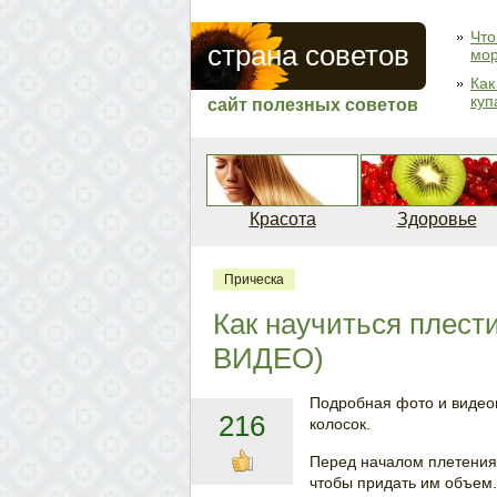
Что
страна советов
мо
Как
куп
сайт полезных советов
Красота
Здоровье
Прическа
Как научиться плести
ВИДЕО)
Подробная фото и видеои
216
колосок.
Перед началом плетения 
чтобы придать им объем.