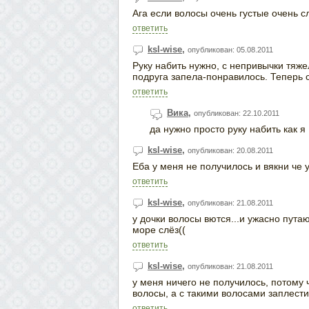
Ага если волосы очень густые очень с
ответить
ksl-wise
,
опубликован: 05.08.2011
Руку набить нужно, с непривычки тяже
подруга запела-понравилось. Теперь 
ответить
Вика
,
опубликован: 22.10.2011
да нужно просто руку набить как я
ksl-wise
,
опубликован: 20.08.2011
Еба у меня не получилось и вякни че 
ответить
ksl-wise
,
опубликован: 21.08.2011
у дочки волосы вются...и ужасно пута
море слёз((
ответить
ksl-wise
,
опубликован: 21.08.2011
у меня ничего не получилось, потому ч
волосы, а с такими волосами заплести
ответить