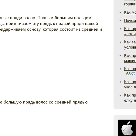
горяч
Как м
новые пряди волос. Правым большим пальцем
Почем
ь, притягиваем эту прядь к правой пряди нашей
Как пр
ридерживаем основу, которая состоит из средней и
«ложи
Как з
услов
Как п
маши
Как н
68
Как п
укол 
Как п
елку 
 большую прядь волос со средней прядью