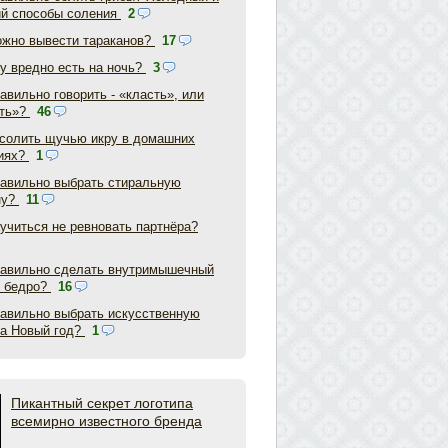
ий способы соления
2
ожно вывести тараканов?
17
у вредно есть на ночь?
3
авильно говорить - «класть», или
ть»?
46
асолить щучью икру в домашних
иях?
1
равильно выбрать стиральную
ну?
11
аучиться не ревновать партнёра?
равильно сделать внутримышечный
в бедро?
16
равильно выбрать искусственную
на Новый год?
1
Пикантный секрет логотипа
всемирно известного бренда