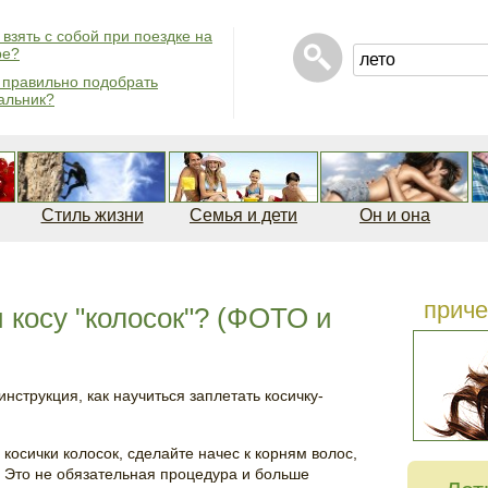
 взять с собой при поездке на
ре?
 правильно подобрать
альник?
Стиль жизни
Семья и дети
Он и она
приче
 косу "колосок"? (ФОТО и
нструкция, как научиться заплетать косичку-
косички колосок, сделайте начес к корням волос,
 Это не обязательная процедура и больше