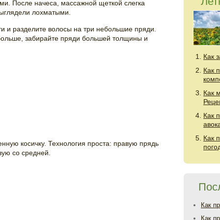
Лет
ми. После начеса, массажной щеткой слегка
выглядели лохматыми.
ти и разделите волосы на три небольшие пряди.
обольше, забирайте пряди большей толщины и
Как 
Как 
комп
Как 
Реце
Как 
авок
Как 
енную косичку. Технология проста: правую прядь
пого
вую со средней.
Пос
Как п
Как п