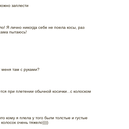
ложно заплести
ло! Я лично никогда себе не поела косы, раз
сама пытаюсь!
у меня там с руками?
ются при плетении обычной косички...с колоском
то кому я плела у того были толстые и густые
 колосок очень тяжело))))