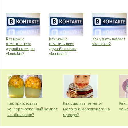
Как можно
Как можно
Как узнать возраст
отметить всех
отметить всех
vkontakte?
друзей на видео
друзей на фото
vkontakte?
vkontakte?
Как приготовить
Как удалить пятна от
Как 
консервированный компот
молока и мороженого на
на к
из абрикосов?
одежде?