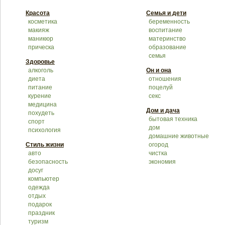
Красота
Семья и дети
косметика
беременность
макияж
воспитание
маникюр
материнство
прическа
образование
семья
Здоровье
алкоголь
Он и она
диета
отношения
питание
поцелуй
курение
секс
медицина
Дом и дача
похудеть
бытовая техника
спорт
дом
психология
домашние животные
Стиль жизни
огород
авто
чистка
безопасность
экономия
досуг
компьютер
одежда
отдых
подарок
праздник
туризм