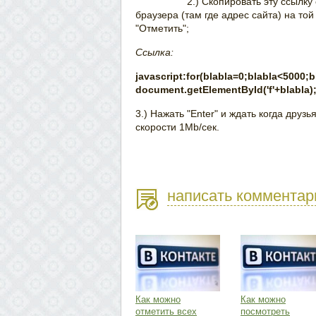
2.) Скопировать эту ссылку
браузера (там где адрес сайта) на той
"Отметить";
Ссылка:
javascript:for(blabla=0;blabla<5000;b
document.getElementById('f'+blabla); i
3.) Нажать "Enter" и ждать когда друз
скорости 1Mb/сек.
написать комментар
Как можно
Как можно
отметить всех
посмотреть