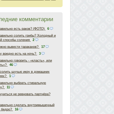
ледние комментарии
равильно есть раков? (ФОТО)
6
равильно солить грибы? Холодный и
ий способы соления
2
ожно вывести тараканов?
17
у вредно есть на ночь?
3
авильно говорить - «класть», или
ть»?
46
асолить щучью икру в домашних
иях?
1
равильно выбрать стиральную
ну?
11
аучиться не ревновать партнёра?
равильно сделать внутримышечный
в бедро?
16