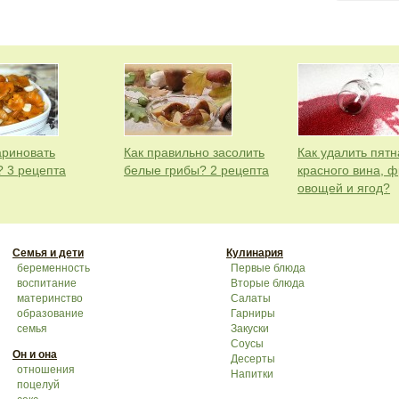
ариновать
Как правильно засолить
Как удалить пятн
? 3 рецепта
белые грибы? 2 рецепта
красного вина, ф
овощей и ягод?
Семья и дети
Кулинария
беременность
Первые блюда
воспитание
Вторые блюда
материнство
Салаты
образование
Гарниры
семья
Закуски
Соусы
Он и она
Десерты
отношения
Напитки
поцелуй