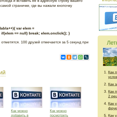
 отсюда и вставить её в адресную строку вашего
 самой страничке, где вы нажали кнопочку
labla++){ var elem =
f(elem == null) break; elem.onclick(); }
Лет
ья отметятся. 100 друзей отмечается за 5 секунд при
ий
Как 
усло
Как 
Как 
2 ре
Как 
фрук
Как можно
Как можно
добавить в
посмотреть
Как 