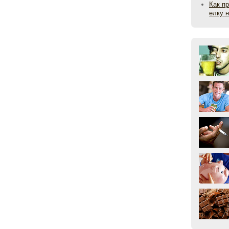
Как п
елку 