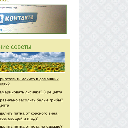
ние советы
приготовить мохито в домашних
виях?
замариновать лисички? 3 рецепта
правильно засолить белые грибы?
цепта
удалить пятна от красного вина,
тов, овощей и ягод?
удалить пятна от пота на одежде?