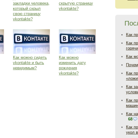
закладки человека,
скрытую страницу
который скрыл
vkontakte?
свою страницу
vkontakte?
Пос
Как п
Как п
горяч
Как м
Как можно сидеть
Как можно
vkontakte и быть
изменить дату
Почем
невидимым?
рождения
vkontakte?
Как пр
«ложи
Как з
услов
Как п
маши
Как н
68
Как п
укол 