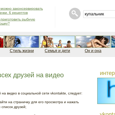
 можно законсервировать
ачки. 6 рецептов
 приготовить рыбную
ошку?
Стиль жизни
Семья и дети
Он и она
интер
всех друзей на видео
 на видео в социальной сети vkontakte, следует:
 зайти на страничку для его просмотра и нажать
 список друзей;
vkont