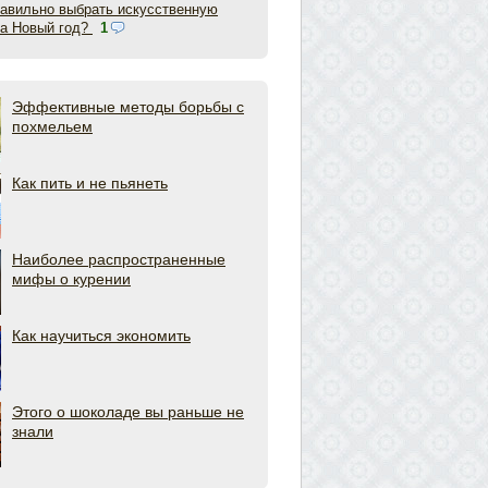
равильно выбрать искусственную
на Новый год?
1
Эффективные методы борьбы с
похмельем
Как пить и не пьянеть
Наиболее распространенные
мифы о курении
Как научиться экономить
Этого о шоколаде вы раньше не
знали