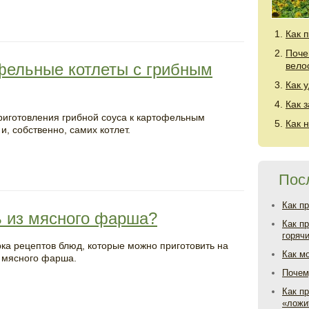
Как 
Поче
офельные котлеты с грибным
вело
Как 
Как 
риготовления грибной соуса к картофельным
Как 
и, собственно, самих котлет.
Пос
Как п
ь из мясного фарша?
Как п
горяч
ка рецептов блюд, которые можно приготовить на
Как м
 мясного фарша.
Почем
Как пр
«ложи