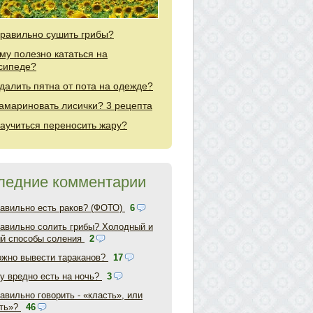
правильно сушить грибы?
му полезно кататься на
сипеде?
удалить пятна от пота на одежде?
замариновать лисички? 3 рецепта
научиться переносить жару?
ледние комментарии
равильно есть раков? (ФОТО)
6
равильно солить грибы? Холодный и
ий способы соления
2
ожно вывести тараканов?
17
у вредно есть на ночь?
3
авильно говорить - «класть», или
ть»?
46