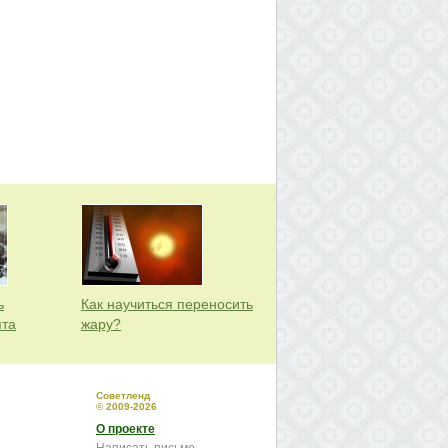
ь
Как научиться переносить
пта
жару?
Советленд
© 2009-2026
О проекте