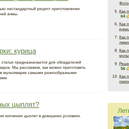
Фото
ько нестандартный рецепт приготовления
Как 
ей ачмы.
64
Как 
кури
Как 
лимо
рки: курица
Как 
муль
 статья предназначается для обладателей
Реце
варок. Мы расскажем, как можно приготовить
56
 в мультиварке самыми разнообразными
Как 
ами.
пиро
еных цыплят?
Лет
ия копчения цыплят в домашних условиях.