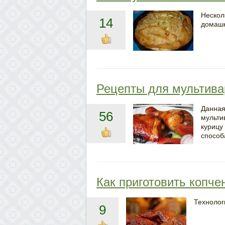
Нескол
14
домашн
Рецепты для мультива
Данная
56
мульти
курицу
способ
Как приготовить копч
Технолог
9