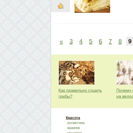
«
3
4
5
6
7
8
9
Как правильно сушить
Почему 
грибы?
на вело
Красота
косметика
макияж