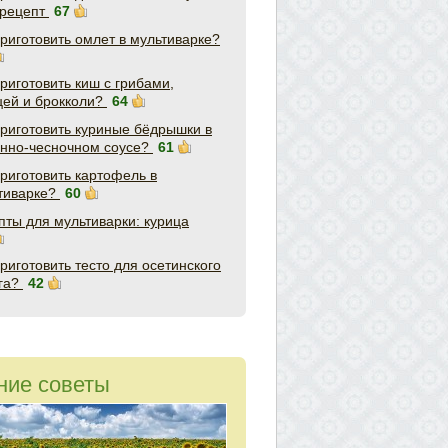
рецепт
67
приготовить омлет в мультиварке?
приготовить киш с грибами,
цей и брокколи?
64
приготовить куриные бёдрышки в
нно-чесночном соусе?
61
приготовить картофель в
тиварке?
60
пты для мультиварки: курица
приготовить тесто для осетинского
га?
42
ние советы