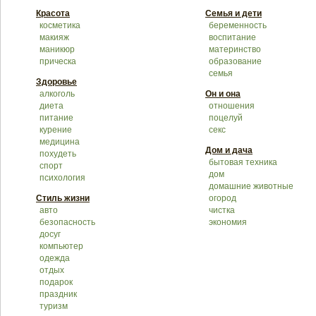
Красота
Семья и дети
косметика
беременность
макияж
воспитание
маникюр
материнство
прическа
образование
семья
Здоровье
алкоголь
Он и она
диета
отношения
питание
поцелуй
курение
секс
медицина
Дом и дача
похудеть
бытовая техника
спорт
дом
психология
домашние животные
Стиль жизни
огород
авто
чистка
безопасность
экономия
досуг
компьютер
одежда
отдых
подарок
праздник
туризм