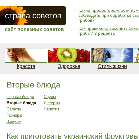
Какие предосторожности нуж
страна советов
соблюдать при обработке сы
грибов?
Как правильно засолить бел
сайт полезных советов
грибы? 2 рецепта
Красота
Здоровье
Стиль жизни
Вторые блюда
Первые блюда
Соусы
Вторые блюда
Десерты
Салаты
Напитки
Гарниры
Закуски
Как приготовить украинский фруктовы