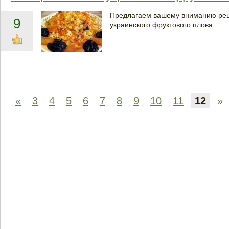
Предлагаем вашему вниманию рец
9
украинского фруктового плова.
«
3
4
5
6
7
8
9
10
11
12
»