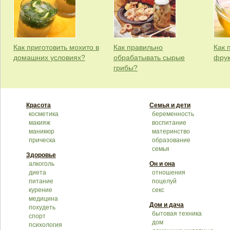
Как приготовить мохито в
Как правильно
Как 
домашних условиях?
обрабатывать сырые
фрук
грибы?
Красота
Семья и дети
косметика
беременность
макияж
воспитание
маникюр
материнство
прическа
образование
семья
Здоровье
алкоголь
Он и она
диета
отношения
питание
поцелуй
курение
секс
медицина
Дом и дача
похудеть
бытовая техника
спорт
дом
психология