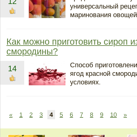
12
универсальный реце
маринования овощей
Как можно приготовить сироп и
смородины?
Способ приготовлени
14
ягод красной сморо
условиях.
«
1
2
3
4
5
6
7
8
9
10
»