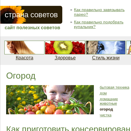
Как правильно завязывать
страна советов
парео?
Как правильно подобрать
купальник?
сайт полезных советов
Красота
Здоровье
Стиль жизни
Огород
бытовая техника
дом
домашние
животные
огород
чистка
Как приготовить консервирова