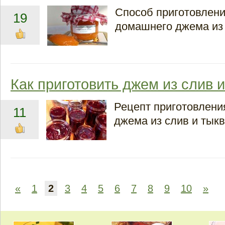
Способ приготовлени
19
домашнего джема из
Как приготовить джем из слив 
Рецепт приготовлени
11
джема из слив и тыкв
«
1
2
3
4
5
6
7
8
9
10
»