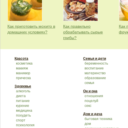
Как приготовить мохито в
Как правильно
Как 
домашних условиях?
обрабатывать сырые
фрук
грибы?
Красота
Семья и дети
косметика
беременность
макияж
воспитание
маникюр
материнство
прическа
образование
семья
Здоровье
алкоголь
Он и она
диета
отношения
питание
поцелуй
курение
секс
медицина
Дом и дача
похудеть
бытовая техника
спорт
дом
психология