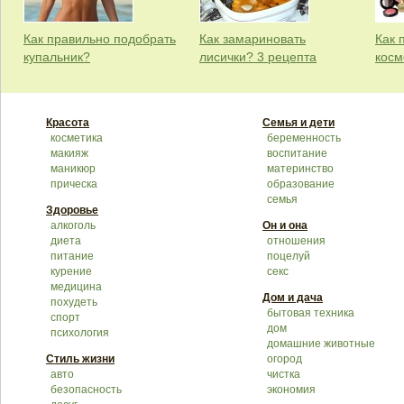
Как правильно подобрать
Как замариновать
Как 
купальник?
лисички? 3 рецепта
косм
Красота
Семья и дети
косметика
беременность
макияж
воспитание
маникюр
материнство
прическа
образование
семья
Здоровье
алкоголь
Он и она
диета
отношения
питание
поцелуй
курение
секс
медицина
Дом и дача
похудеть
бытовая техника
спорт
дом
психология
домашние животные
Стиль жизни
огород
авто
чистка
безопасность
экономия