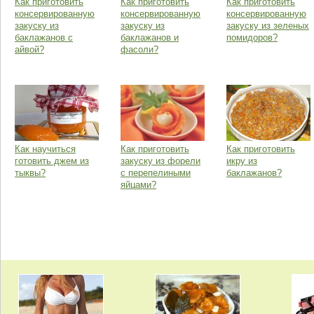
Как приготовить
Как приготовить
Как приготовить
консервированную
консервированную
консервированную
закуску из
закуску из
закуску из зеленых
баклажанов с
баклажанов и
помидоров?
айвой?
фасоли?
Как научиться
Как приготовить
Как приготовить
готовить джем из
закуску из форели
икру из
тыквы?
с перепелиными
баклажанов?
яйцами?