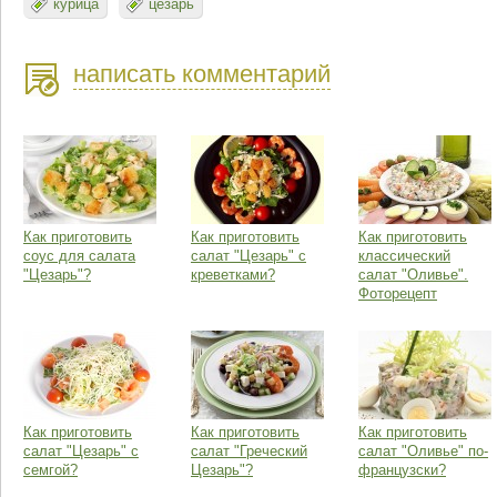
курица
цезарь
написать комментарий
Как приготовить
Как приготовить
Как приготовить
соус для салата
салат "Цезарь" с
классический
"Цезарь"?
креветками?
салат "Оливье".
Фоторецепт
Как приготовить
Как приготовить
Как приготовить
салат "Цезарь" с
салат "Греческий
салат "Оливье" по-
семгой?
Цезарь"?
французски?