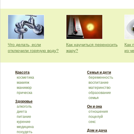
Что делать, если
Как научиться переносить
Как 
отключили горячую воду?
жару?
из ч
Красота
Семья и дети
косметика
беременность
макияж
воспитание
маникюр
материнство
прическа
образование
семья
Здоровье
алкоголь
Он и она
диета
отношения
питание
поцелуй
курение
секс
медицина
Дом и дача
похудеть