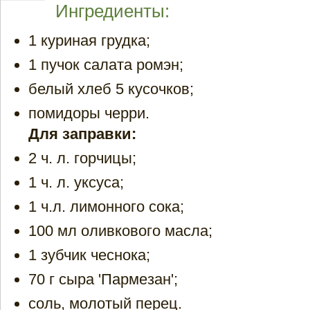
Ингредиенты:
1 куриная грудка;
1 пучок салата ромэн;
белый хлеб 5 кусочков;
помидоры черри.
Для заправки:
2 ч. л. горчицы;
1 ч. л. уксуса;
1 ч.л. лимонного сока;
100 мл оливкового масла;
1 зубчик чеснока;
70 г сыра 'Пармезан';
соль, молотый перец.