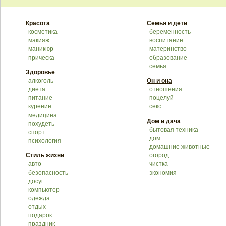
Красота
Семья и дети
косметика
беременность
макияж
воспитание
маникюр
материнство
прическа
образование
семья
Здоровье
алкоголь
Он и она
диета
отношения
питание
поцелуй
курение
секс
медицина
Дом и дача
похудеть
бытовая техника
спорт
дом
психология
домашние животные
Стиль жизни
огород
авто
чистка
безопасность
экономия
досуг
компьютер
одежда
отдых
подарок
праздник