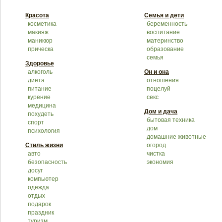
Красота
Семья и дети
косметика
беременность
макияж
воспитание
маникюр
материнство
прическа
образование
семья
Здоровье
алкоголь
Он и она
диета
отношения
питание
поцелуй
курение
секс
медицина
Дом и дача
похудеть
бытовая техника
спорт
дом
психология
домашние животные
Стиль жизни
огород
авто
чистка
безопасность
экономия
досуг
компьютер
одежда
отдых
подарок
праздник
туризм