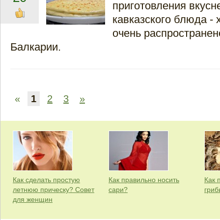
приготовления вкусн
кавказского блюда - 
очень распространен
Балкарии.
«
1
2
3
»
Как сделать простую
Как правильно носить
Как 
летнюю прическу? Совет
сари?
гриб
для женщин