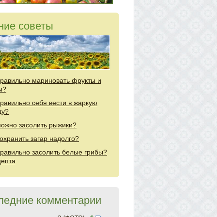
ние советы
правильно мариновать фрукты и
ы?
правильно себя вести в жаркую
ду?
можно засолить рыжики?
сохранить загар надолго?
правильно засолить белые грибы?
цепта
ледние комментарии