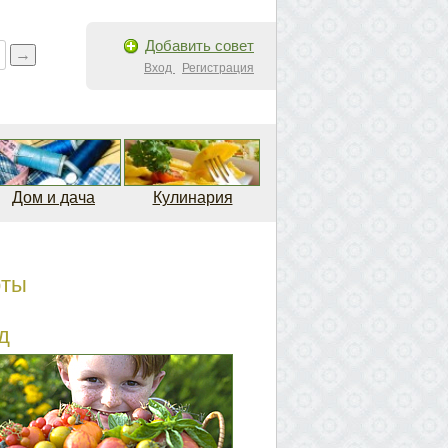
Добавить совет
Вход
Регистрация
Дом и дача
Кулинария
рты
д