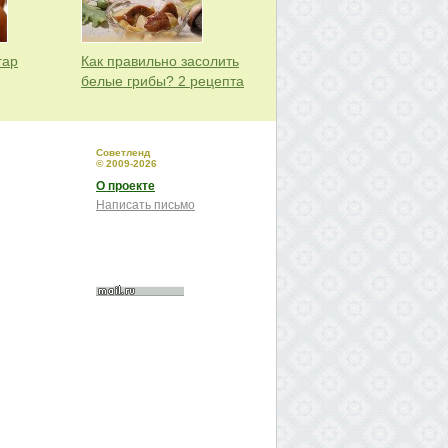
гар
Как правильно засолить
белые грибы? 2 рецепта
Советленд
© 2009-2026
О проекте
Написать письмо