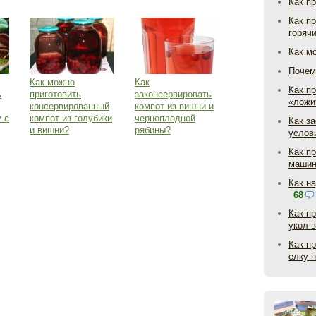
Как п
Как п
горяч
Как м
Почем
Как можно
Как
Как пр
ь
приготовить
законсервировать
«ложи
консервированный
компот из вишни и
 с
компот из голубики
черноплодной
Как з
и вишни?
рябины?
услов
Как п
маши
Как н
68
Как п
укол 
Как п
елку 