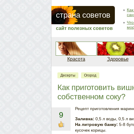
Как
страна советов
сан
Что
мо
сайт полезных советов
Красота
Здоровье
Десерты
Огород
Как приготовить виш
собственном соку?
Рецепт приготовления марино
9
Заливка:
0,5 л воды, 0,5 л ви
На литровую банку:
5-8 бут
кусочек корицы.