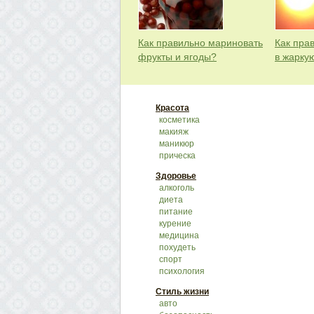
Как правильно мариновать
Как пра
фрукты и ягоды?
в жарку
Красота
косметика
макияж
маникюр
прическа
Здоровье
алкоголь
диета
питание
курение
медицина
похудеть
спорт
психология
Стиль жизни
авто