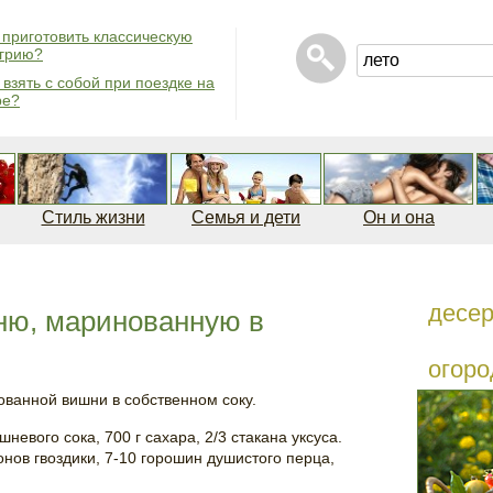
 приготовить классическую
грию?
 взять с собой при поездке на
ре?
Стиль жизни
Семья и дети
Он и она
десе
ню, маринованную в
огоро
ванной вишни в собственном соку.
шневого сока, 700 г сахара, 2/3 стакана уксуса.
онов гвоздики, 7-10 горошин душистого перца,