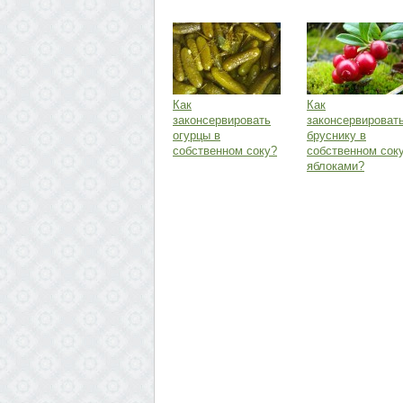
Как
Как
законсервировать
законсервироват
огурцы в
бруснику в
собственном соку?
собственном соку
яблоками?