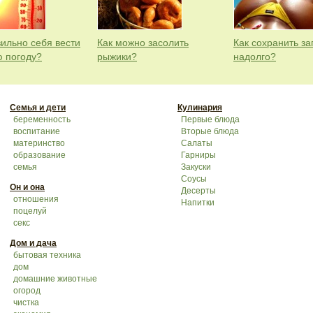
вильно себя вести
Как можно засолить
Как сохранить за
ю погоду?
рыжики?
надолго?
Семья и дети
Кулинария
беременность
Первые блюда
воспитание
Вторые блюда
материнство
Салаты
образование
Гарниры
семья
Закуски
Соусы
Он и она
Десерты
отношения
Напитки
поцелуй
секс
Дом и дача
бытовая техника
дом
домашние животные
огород
чистка