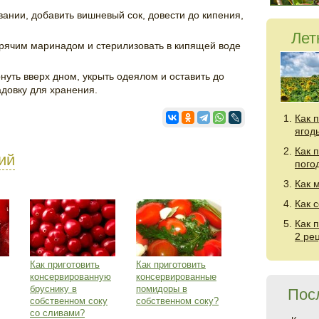
вании, добавить вишневый сок, довести до кипения,
Лет
орячим маринадом и стерилизовать в кипящей воде
нуть вверх дном, укрыть одеялом и оставить до
адовку для хранения.
Как 
ягод
Как 
ий
пого
Как 
Как 
Как 
2 ре
Как приготовить
Как приготовить
консервированную
консервированные
бруснику в
помидоры в
Пос
собственном соку
собственном соку?
со сливами?