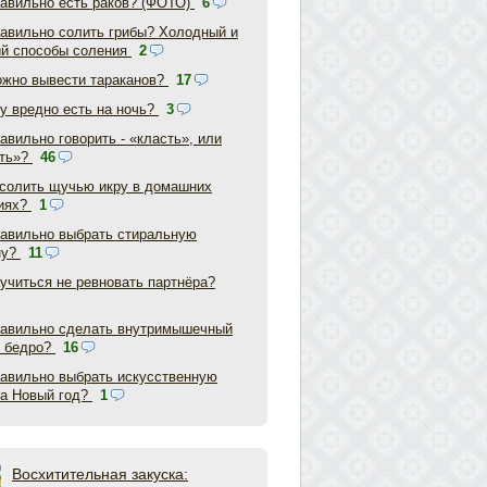
равильно есть раков? (ФОТО)
6
равильно солить грибы? Холодный и
ий способы соления
2
ожно вывести тараканов?
17
у вредно есть на ночь?
3
авильно говорить - «класть», или
ть»?
46
асолить щучью икру в домашних
иях?
1
равильно выбрать стиральную
ну?
11
аучиться не ревновать партнёра?
равильно сделать внутримышечный
в бедро?
16
равильно выбрать искусственную
на Новый год?
1
Восхитительная закуска: