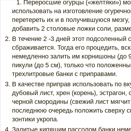
Переросшие огурцы («желтяки») м
использовать на изготовление огуречно
перетереть их и в получившуюся мезгу,
добавить 2 столовые ложки соли, разм
В течение 2 -3 дней этот подсоленный 
сбраживается. Тогда его процедить, вск
немедленно залить им корнишоны (до 9
пикули (до 5 см), только что положенны
трехлитровые банки с приправами.
В качестве приправ использовать по вк
дубовый лист, хрен (корень), эстрагон,
черной смородины (свежий лист мягчит 
последнюю очередь положить сверху с
зонтики укропа.
Залитые кипящим рассолом банки неме