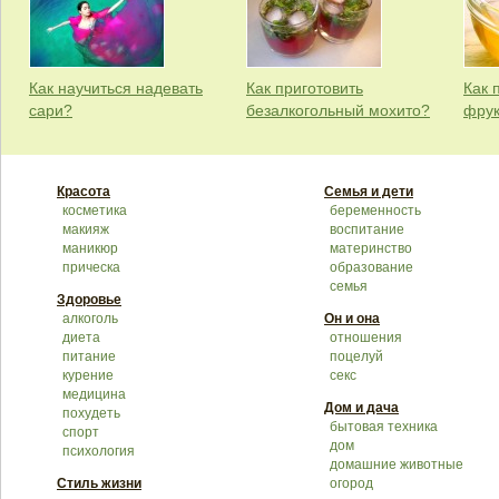
Как научиться надевать
Как приготовить
Как 
сари?
безалкогольный мохито?
фрук
Красота
Семья и дети
косметика
беременность
макияж
воспитание
маникюр
материнство
прическа
образование
семья
Здоровье
алкоголь
Он и она
диета
отношения
питание
поцелуй
курение
секс
медицина
Дом и дача
похудеть
бытовая техника
спорт
дом
психология
домашние животные
Стиль жизни
огород