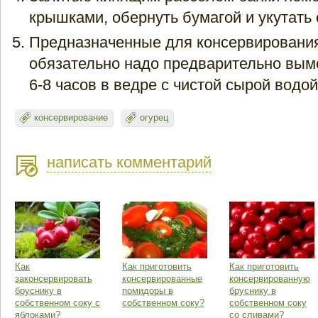
крышками, обернуть бумагой и укутать
Предназначенные для консервировани
обязательно надо предварительно вымо
6-8 часов в ведре с чистой сырой водой
консервирование
огурец
написать комментарий
Как
Как приготовить
Как приготовить
законсервировать
консервированные
консервированную
бруснику в
помидоры в
бруснику в
собственном соку с
собственном соку?
собственном соку
яблоками?
со сливами?