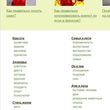
Как правильно носить
Как правильно
Поче
сари?
консервировать компот из
на р
ягод и фруктов?
Красота
Семья и дети
косметика
беременность
макияж
воспитание
маникюр
материнство
прическа
образование
семья
Здоровье
алкоголь
Он и она
диета
отношения
питание
поцелуй
курение
секс
медицина
Дом и дача
похудеть
бытовая техника
спорт
дом
психология
домашние животные
Стиль жизни
огород
авто
чистка