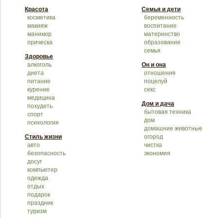
Красота
Семья и дети
косметика
беременность
макияж
воспитание
маникюр
материнство
прическа
образование
семья
Здоровье
алкоголь
Он и она
диета
отношения
питание
поцелуй
курение
секс
медицина
Дом и дача
похудеть
бытовая техника
спорт
дом
психология
домашние животные
Стиль жизни
огород
авто
чистка
безопасность
экономия
досуг
компьютер
одежда
отдых
подарок
праздник
туризм