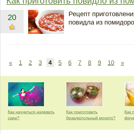
Как приготовить повидло из п
Рецепт приготовлен
20
повидла из помидоро
«
1
2
3
4
5
6
7
8
9
10
»
Как научиться надевать
Как приготовить
Как 
сари?
безалкогольный мохито?
фрук