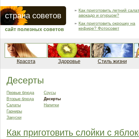
Как приготовить летний салат
страна советов
авокадо и огурцом?
Как приготовить окрошку на
кефире? Фотосовет
сайт полезных советов
Красота
Здоровье
Стиль жизни
Десерты
Первые блюда
Соусы
Вторые блюда
Десерты
Салаты
Напитки
Гарниры
Закуски
Как приготовить слойки с ябло