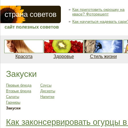
Как приготовить окрошку на
страна советов
квасе? Фоторецепт
Как научиться надевать сари
сайт полезных советов
Красота
Здоровье
Стиль жизни
Закуски
Первые блюда
Соусы
Вторые блюда
Десерты
Салаты
Напитки
Гарниры
Закуски
Как законсервировать огурцы 