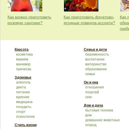
Как можно приготовить
Как приготовить фруктово-
Как 
розовую сангрию?
ягодные повидла-ассорти?
обра
гриб
Красота
Семья и дети
косметика
беременность
макияж
воспитание
маникюр
материнство
прическа
образование
семья
Здоровье
алкоголь
Он и она
диета
отношения
питание
поцелуй
курение
секс
медицина
Дом и дача
похудеть
бытовая техника
спорт
дом
психология
домашние животные
Стиль жизни
огород