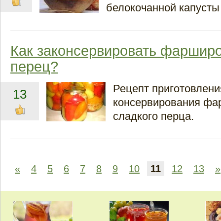
белокочанной капусты
Как законсервировать фаршир
перец?
Рецепт приготовлени
13
консервирования фа
сладкого перца.
«
4
5
6
7
8
9
10
11
12
13
»