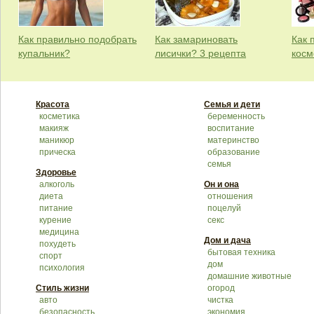
Как правильно подобрать
Как замариновать
Как 
купальник?
лисички? 3 рецепта
косм
Красота
Семья и дети
косметика
беременность
макияж
воспитание
маникюр
материнство
прическа
образование
семья
Здоровье
алкоголь
Он и она
диета
отношения
питание
поцелуй
курение
секс
медицина
Дом и дача
похудеть
бытовая техника
спорт
дом
психология
домашние животные
Стиль жизни
огород
авто
чистка
безопасность
экономия