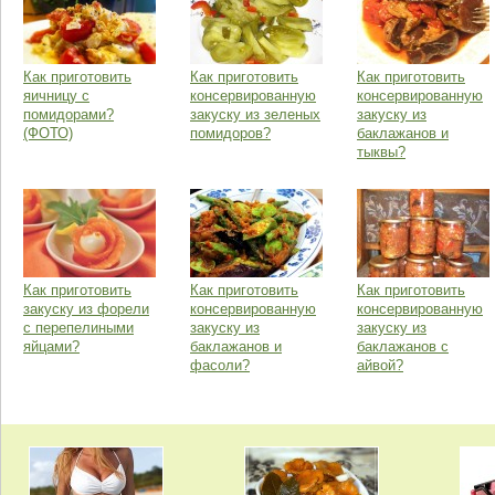
Как приготовить
Как приготовить
Как приготовить
яичницу с
консервированную
консервированную
помидорами?
закуску из зеленых
закуску из
(ФОТО)
помидоров?
баклажанов и
тыквы?
Как приготовить
Как приготовить
Как приготовить
закуску из форели
консервированную
консервированную
с перепелиными
закуску из
закуску из
яйцами?
баклажанов и
баклажанов с
фасоли?
айвой?