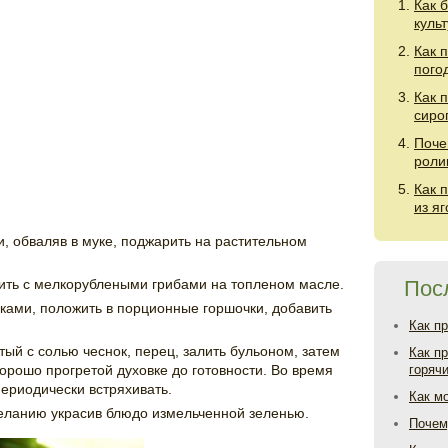
Как 
куль
Как 
пого
Как 
сиро
Поче
роли
Как 
из я
 и, обваляв в муке, поджарить на растительном
ить с мелкорублеными грибами на топленом масле.
Пос
ьками, положить в порционные горшочки, добавить
Как п
тый с солью чеснок, перец, залить бульоном, затем
Как п
орошо прогретой духовке до готовности. Во время
горяч
ериодически встряхивать.
Как м
 желанию украсив блюдо измельченной зеленью.
Почем