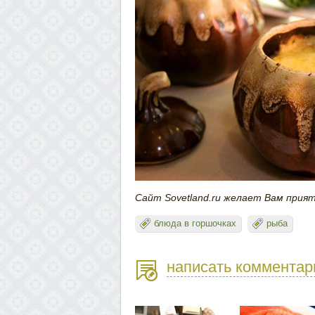
Сайт Sovetland.ru желает Вам прия
блюда в горшочках
рыба
написать комментар