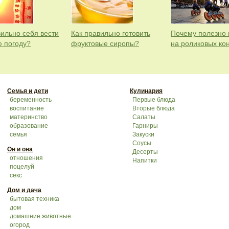
вильно себя вести
Как правильно готовить
Почему полезно 
ю погоду?
фруктовые сиропы?
на роликовых ко
Семья и дети
Кулинария
беременность
Первые блюда
воспитание
Вторые блюда
материнство
Салаты
образование
Гарниры
семья
Закуски
Соусы
Он и она
Десерты
отношения
Напитки
поцелуй
секс
Дом и дача
бытовая техника
дом
домашние животные
огород