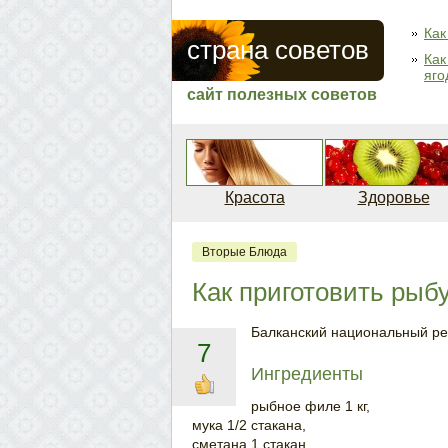
Как
страна советов
Как
яго
сайт полезных советов
Красота
Здоровье
Вторые Блюда
Как приготовить рыб
Балканский национальный ре
7
Ингредиенты
рыбное филе 1 кг,
мука 1/2 стакана,
сметана 1 стакан,