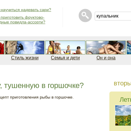
 научиться надевать сари?
 приготовить фруктово-
дные повидла-ассорти?
Стиль жизни
Семья и дети
Он и она
втор
у, тушенную в горшочке?
цепт приготовления рыбы в горшочке.
Лет