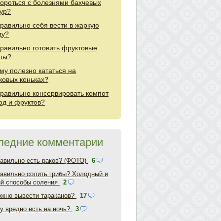
бороться с болезнями бахчевых
тур?
правильно себя вести в жаркую
ду?
правильно готовить фруктовые
пы?
му полезно кататься на
ковых коньках?
правильно консервировать компот
год и фруктов?
ледние комментарии
равильно есть раков? (ФОТО)
6
равильно солить грибы? Холодный и
ий способы соления
2
ожно вывести тараканов?
17
у вредно есть на ночь?
3