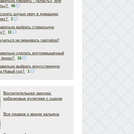
авильно говорить - «класть», или
ть»?
46
асолить щучью икру в домашних
иях?
1
равильно выбрать стиральную
ну?
11
аучиться не ревновать партнёра?
равильно сделать внутримышечный
в бедро?
16
равильно выбрать искусственную
на Новый год?
1
Восхитительная закуска:
кабачковые рулетики с сыром
Вся правда о вреде кальяна