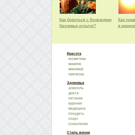
Как бороться с болезнями
Как пра
бахчевых культур?
в жарку
Красота
косметика
макияж
маникюр
прическа
Здоровье
алкоголь
диета
питание
курение
медицина
похудеть
спорт
психология
Стиль жизни