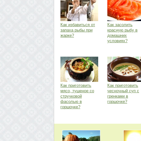
Как избавиться от
Как засолить
запаха рыбы при
красную рыбу в
жарке?
домашних
условиях?
Как приготовить
Как приготовить
мясо, тушеное со
чесночный суп с
стручковой
гренками в
фасолью в
горшочке?
горшочке?