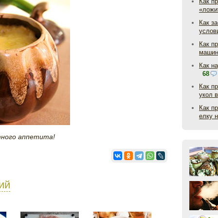
Как пр
«ложи
Как з
услов
Как п
маши
Как н
68
Как п
укол 
Как п
елку 
тного аппетита!
ий