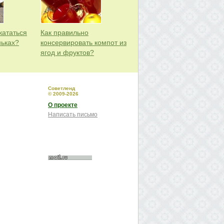
кататься
Как правильно
ньках?
консервировать компот из
ягод и фруктов?
Советленд
© 2009-2026
О проекте
Написать письмо