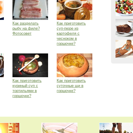
Как разделать
Как приготовить
рыбу на филе?
суп-пюре из
Фотосовет
картофеля с
чесноком в
горшочке?
Как приготовить
Как приготовить
куриный суп с
суточные щи в
тортильями в
горшочке?
горшочке?