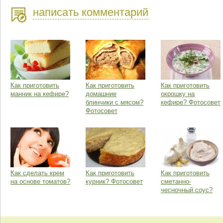
написать комментарий
Как приготовить
Как приготовить
Как приготовить
манник на кефире?
домашние
окрошку на
блинчики с мясом?
кефире? Фотосовет
Фотосовет
Как сделать крем
Как приготовить
Как приготовить
на основе томатов?
курник? Фотосовет
сметанно-
чесночный соус?