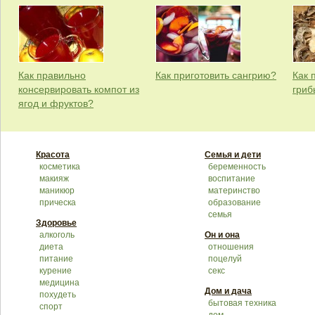
Как правильно
Как приготовить сангрию?
Как 
консервировать компот из
гриб
ягод и фруктов?
Красота
Семья и дети
косметика
беременность
макияж
воспитание
маникюр
материнство
прическа
образование
семья
Здоровье
алкоголь
Он и она
диета
отношения
питание
поцелуй
курение
секс
медицина
Дом и дача
похудеть
бытовая техника
спорт