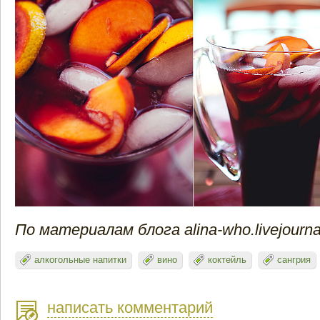
По материалам блога alina-who.livejourn
алкогольные напитки
вино
коктейль
сангрия
написать комментарий