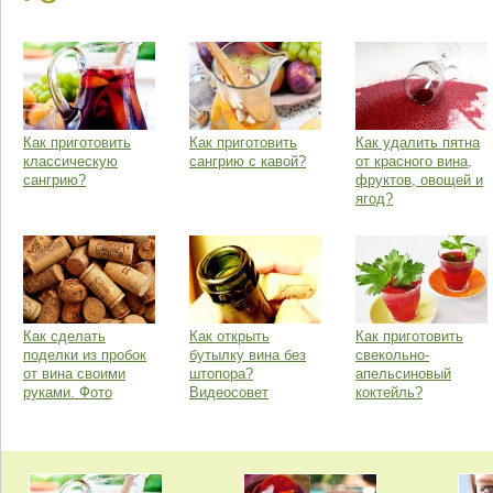
Как приготовить
Как приготовить
Как удалить пятна
классическую
сангрию с кавой?
от красного вина,
сангрию?
фруктов, овощей и
ягод?
Как сделать
Как открыть
Как приготовить
поделки из пробок
бутылку вина без
свекольно-
от вина своими
штопора?
апельсиновый
руками. Фото
Видеосовет
коктейль?