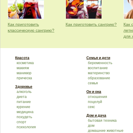
Как приготовить
Как приготовить сангрию?
Как 
классическую сангрию?
летн
для
Красота
Семья и дети
косметика
беременность
макияж
воспитание
маникюр
материнство
прическа
образование
семья
Здоровье
алкоголь
Он и она
диета
отношения
питание
поцелуй
курение
секс
медицина
Дом и дача
похудеть
бытовая техника
спорт
дом
психология
домашние животные