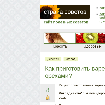
Как
страна советов
Как
соб
гри
сайт полезных советов
Красота
Здоровье
Десерты
Огород
Как приготовить вар
орехами?
Рецепт приготовления варень
8
Ингредиенты:
1 кг помидоро
воды.