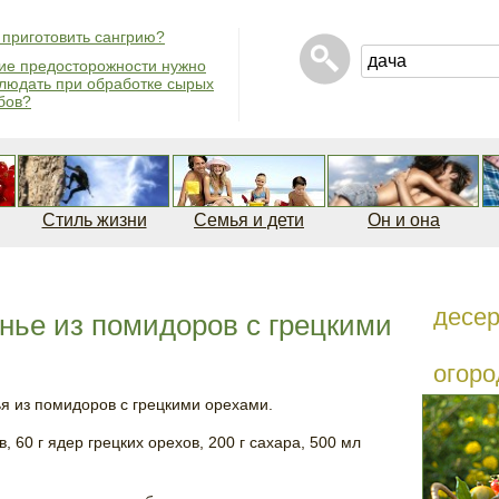
 приготовить сангрию?
ие предосторожности нужно
людать при обработке сырых
бов?
Стиль жизни
Семья и дети
Он и она
десе
енье из помидоров с грецкими
огоро
я из помидоров с грецкими орехами.
в, 60 г ядер грецких орехов, 200 г сахара, 500 мл