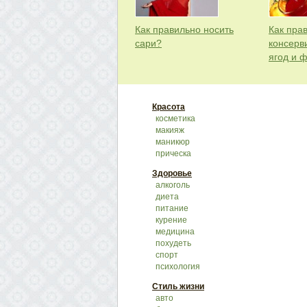
Как правильно носить
Как пра
сари?
консерв
ягод и 
Красота
косметика
макияж
маникюр
прическа
Здоровье
алкоголь
диета
питание
курение
медицина
похудеть
спорт
психология
Стиль жизни
авто