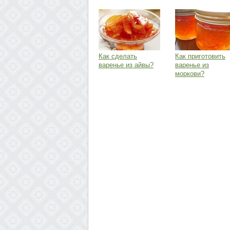
Как сделать
Как приготовить
варенье из айвы?
варенье из
моркови?