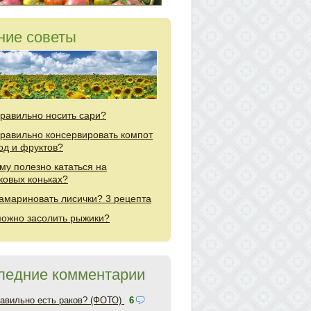
ние советы
правильно носить сари?
правильно консервировать компот
год и фруктов?
му полезно кататься на
ковых коньках?
замариновать лисички? 3 рецепта
можно засолить рыжики?
ледние комментарии
равильно есть раков? (ФОТО)
6