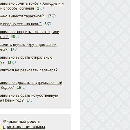
равильно солить грибы? Холодный и
ий способы соления
2
ожно вывести тараканов?
17
у вредно есть на ночь?
3
авильно говорить - «класть», или
ть»?
46
асолить щучью икру в домашних
иях?
1
равильно выбрать стиральную
ну?
11
аучиться не ревновать партнёра?
равильно сделать внутримышечный
в бедро?
16
равильно выбрать искусственную
на Новый год?
1
Фирменный рецепт
приготовления самсы