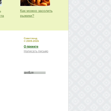
ь
Как можно засолить
пта
рыжики?
Советленд
© 2009-2026
О проекте
Написать письмо