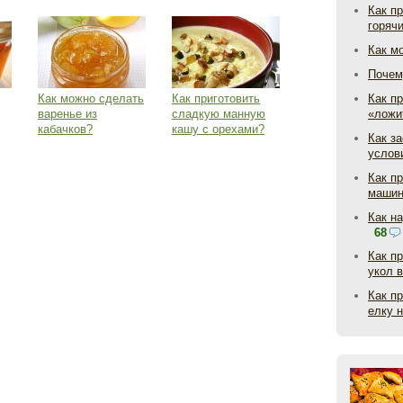
Как п
горяч
Как м
Почем
Как можно сделать
Как приготовить
Как пр
варенье из
сладкую манную
«ложи
кабачков?
кашу с орехами?
Как з
услов
Как п
маши
Как н
68
Как п
укол 
Как п
елку 