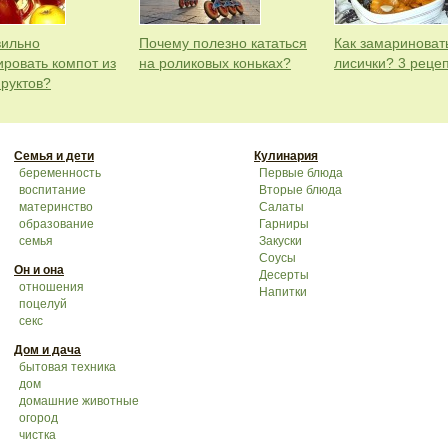
вильно
Почему полезно кататься
Как замариноват
ировать компот из
на роликовых коньках?
лисички? 3 реце
фруктов?
Семья и дети
Кулинария
беременность
Первые блюда
воспитание
Вторые блюда
материнство
Салаты
образование
Гарниры
семья
Закуски
Соусы
Он и она
Десерты
отношения
Напитки
поцелуй
секс
Дом и дача
бытовая техника
дом
домашние животные
огород
чистка