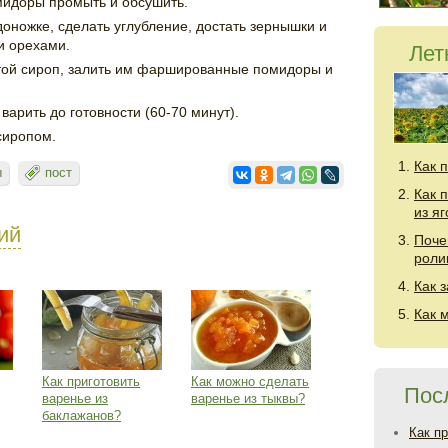
идоры промыть и обсушить.
оножке, сделать углубление, достать зернышки и
и орехами.
Лет
устой сироп, залить им фаршированные помидоры и
варить до готовности (60-70 минут).
сиропом.
Как 
ы
пост
Как 
из я
ий
Поче
роли
Как 
Как 
Как приготовить
Как можно сделать
Пос
варенье из
варенье из тыквы?
баклажанов?
Как п