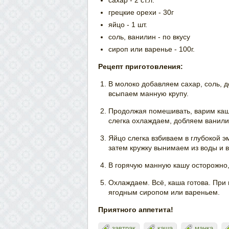
сахар - 2 ст.л.
грецкие орехи - 30г
яйцо - 1 шт.
соль, ванилин - по вкусу
сироп или варенье - 100г.
Рецепт приготовления:
В молоко добавляем сахар, соль, 
всыпаем манную крупу.
Продолжая помешивать, варим кашу
слегка охлаждаем, добляем ванили
Яйцо слегка взбиваем в глубокой 
затем кружку вынимаем из воды и 
В горячую манную кашу осторожно,
Охлаждаем. Всё, каша готова. При
ягодным сиропом или вареньем.
Приятного аппетита!
завтрак
каша
манка