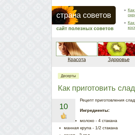
Как
страна советов
окр
Как
кос
сайт полезных советов
Красота
Здоровье
Десерты
Как приготовить сла
Рецепт приготовления слад
10
Ингредиенты:
молоко - 4 стакана
манная крупа - 1/2 стакана