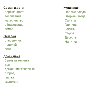
Семья и дети
Кулинария
беременность
Первые блюда
воспитание
Вторые блюда
материнство
Салаты
образование
Гарниры
семья
Закуски
Соусы
Он и она
Десерты
отношения
Напитки
поцелуй
секс
Дом и дача
бытовая техника
дом
домашние животные
огород
чистка
экономия