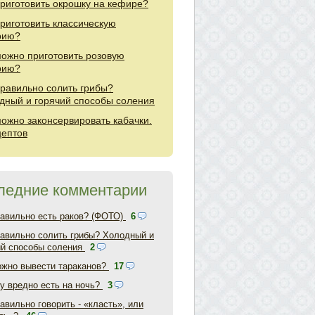
приготовить окрошку на кефире?
приготовить классическую
рию?
можно приготовить розовую
рию?
правильно солить грибы?
дный и горячий способы соления
можно законсервировать кабачки.
цептов
ледние комментарии
равильно есть раков? (ФОТО)
6
равильно солить грибы? Холодный и
ий способы соления
2
ожно вывести тараканов?
17
у вредно есть на ночь?
3
авильно говорить - «класть», или