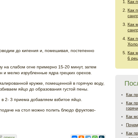
Как 
Как 
санг
Как 
санг
Как 
Холо
доводим до кипения и, помешивая, постепенно
Как 
6 ре
 на слабом огне примерно 15-20 минут, затем
н и мелко изрубленные ядра грецких орехов.
Пос
эмалированной кружке, помещенной в горячую воду,
взбиваем яйцо до образования густой пены.
Как п
 в 2- 3 приема добавляем взбитое яйцо.
Как п
горяч
 подаче на стол можно полить блюдо фруктово-
Как м
Почем
Как пр
орехи