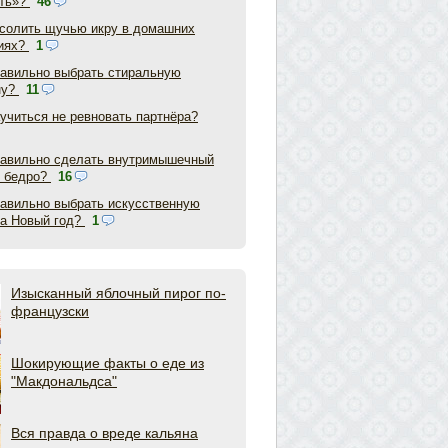
ть»?
46
асолить щучью икру в домашних
иях?
1
равильно выбрать стиральную
ну?
11
аучиться не ревновать партнёра?
равильно сделать внутримышечный
в бедро?
16
равильно выбрать искусственную
на Новый год?
1
Изысканный яблочный пирог по-
французски
Шокирующие факты о еде из
"Макдональдса"
Вся правда о вреде кальяна