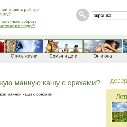
 приготовить рыбную
ошку?
 правильно собрать
метичку в поездку?
Стиль жизни
Семья и дети
Он и она
десе
дкую манную кашу с орехами?
кой манной каши с орехами.
Лет