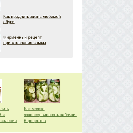
Как продлить жизнь любимой
обуви
Фирменный рецепт
приготовления самсы
олить
Как можно
й и
законсервировать кабачки.
 соления
6 рецептов