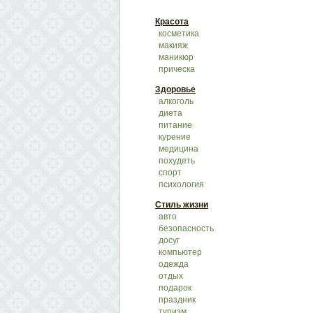
Красота
косметика
макияж
маникюр
прическа
Здоровье
алкоголь
диета
питание
курение
медицина
похудеть
спорт
психология
Стиль жизни
авто
безопасность
досуг
компьютер
одежда
отдых
подарок
праздник
туризм