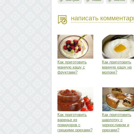
написать комментар
Как приготовить
Как приготовить
манную кашу с
манную кашу на
фруктами?
молоке?
Как приготовить
Как приготовить
варенье из
шарлотку с
помидоров с
черносливом и
грецкими орехами?
орехами?