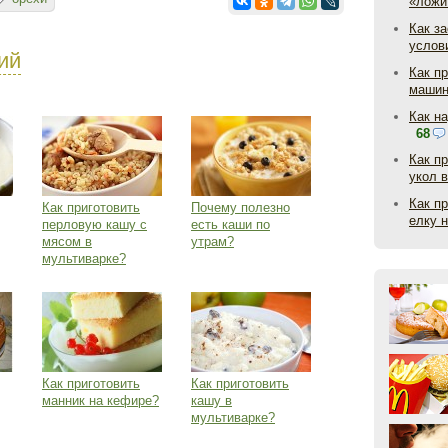
«ложи
Как з
услов
ий
Как п
маши
Как н
68
Как п
укол 
Как п
Как приготовить
Почему полезно
елку 
перловую кашу с
есть каши по
мясом в
утрам?
мультиварке?
Как приготовить
Как приготовить
манник на кефире?
кашу в
мультиварке?