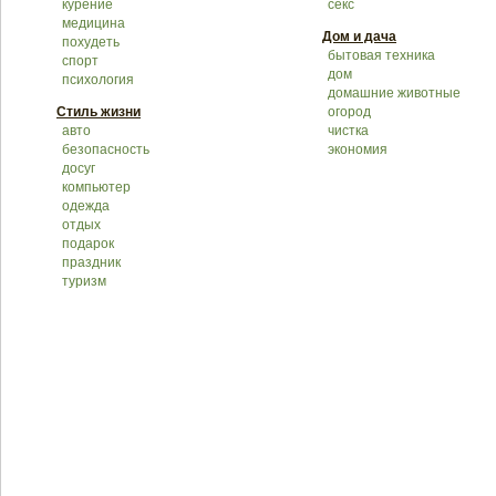
курение
секс
медицина
Дом и дача
похудеть
бытовая техника
спорт
дом
психология
домашние животные
Стиль жизни
огород
авто
чистка
безопасность
экономия
досуг
компьютер
одежда
отдых
подарок
праздник
туризм