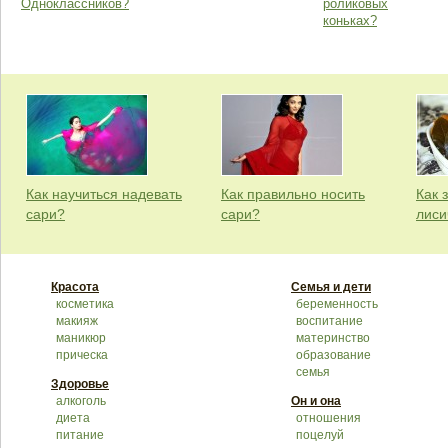
Одноклассников?
роликовых
коньках?
Как научиться надевать
Как правильно носить
Как 
сари?
сари?
лиси
Красота
Семья и дети
косметика
беременность
макияж
воспитание
маникюр
материнство
прическа
образование
семья
Здоровье
алкоголь
Он и она
диета
отношения
питание
поцелуй