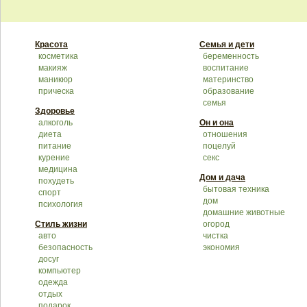
Красота
Семья и дети
косметика
беременность
макияж
воспитание
маникюр
материнство
прическа
образование
семья
Здоровье
алкоголь
Он и она
диета
отношения
питание
поцелуй
курение
секс
медицина
Дом и дача
похудеть
бытовая техника
спорт
дом
психология
домашние животные
Стиль жизни
огород
авто
чистка
безопасность
экономия
досуг
компьютер
одежда
отдых
подарок