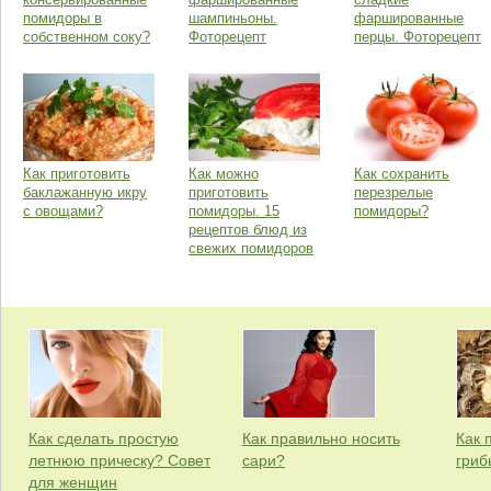
помидоры в
шампиньоны.
фаршированные
собственном соку?
Фоторецепт
перцы. Фоторецепт
Как приготовить
Как можно
Как сохранить
баклажанную икру
приготовить
перезрелые
с овощами?
помидоры. 15
помидоры?
рецептов блюд из
свежих помидоров
Как сделать простую
Как правильно носить
Как 
летнюю прическу? Совет
сари?
гриб
для женщин