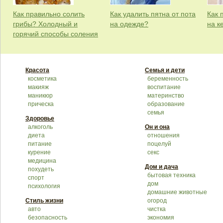
Как правильно солить
Как удалить пятна от пота
Как 
грибы? Холодный и
на одежде?
на к
горячий способы соления
Красота
Семья и дети
косметика
беременность
макияж
воспитание
маникюр
материнство
прическа
образование
семья
Здоровье
алкоголь
Он и она
диета
отношения
питание
поцелуй
курение
секс
медицина
Дом и дача
похудеть
бытовая техника
спорт
дом
психология
домашние животные
Стиль жизни
огород
авто
чистка
безопасность
экономия