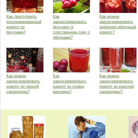
Как приготовить
Как
Как можно
консервированный
законсервировать
законсервировать
компот из
бруснику в
рябиново-яблочный
брусники?
собственном соку с
компот?
яблоками?
Как можно
Как
Как можно
законсервировать
законсервировать
законсервировать
компот из черной
компот из сливы
компот из красной
смородины?
венгерка?
смородины?