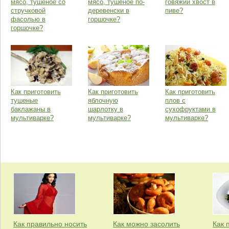
мясо, тушеное со
мясо, тушеное по-
говяжий хвост в
стручковой
деревенски в
пиве?
фасолью в
горшочке?
горшочке?
Как приготовить
Как приготовить
Как приготовить
тушеные
яблочную
плов с
баклажаны в
шарлотку в
сухофруктами в
мультиварке?
мультиварке?
мультиварке?
Как правильно носить
Как можно засолить
Как 