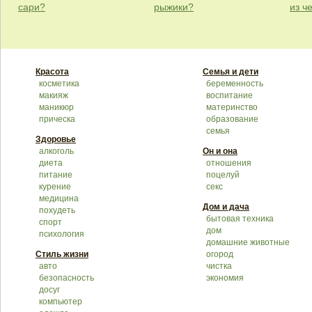
сари?
рыжики?
из ч
Красота
Семья и дети
косметика
беременность
макияж
воспитание
маникюр
материнство
прическа
образование
семья
Здоровье
алкоголь
Он и она
диета
отношения
питание
поцелуй
курение
секс
медицина
Дом и дача
похудеть
бытовая техника
спорт
дом
психология
домашние животные
Стиль жизни
огород
авто
чистка
безопасность
экономия
досуг
компьютер