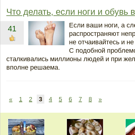
Что делать, если ноги и обувь 
Если ваши ноги, а сл
41
распространяют непр
не отчаивайтесь и не
С подобной проблем
сталкивались миллионы людей и при жел
вполне решаема.
«
1
2
3
4
5
6
7
8
»