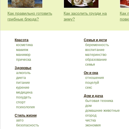
Как правильно готовить
Как засолить грузди на
Как 
грибные блюда?
зиму?
пови
Красота
Семья и дети
косметика
беременность
макияж
воспитание
маникюр
материнство
прическа
образование
семья
Здоровье
алкоголь
Он и она
диета
отношения
питание
поцелуй
курение
секс
медицина
Дом и дача
похудеть
бытовая техника
спорт
дом
психология
домашние животные
Стиль жизни
огород
авто
чистка
безопасность
экономия