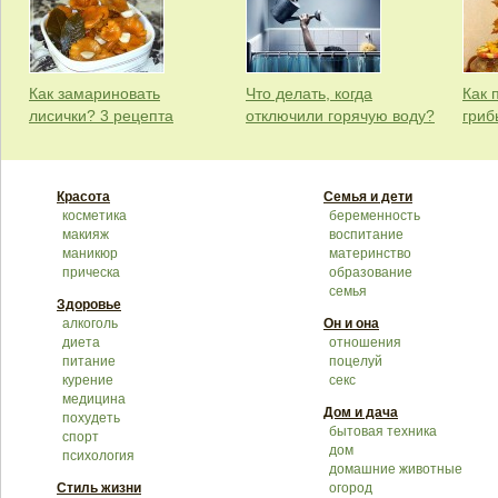
Как замариновать
Что делать, когда
Как 
лисички? 3 рецепта
отключили горячую воду?
гриб
Красота
Семья и дети
косметика
беременность
макияж
воспитание
маникюр
материнство
прическа
образование
семья
Здоровье
алкоголь
Он и она
диета
отношения
питание
поцелуй
курение
секс
медицина
Дом и дача
похудеть
бытовая техника
спорт
дом
психология
домашние животные
Стиль жизни
огород