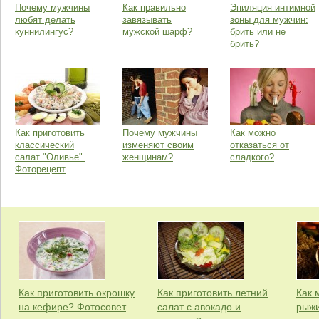
Почему мужчины
Как правильно
Эпиляция интимной
любят делать
завязывать
зоны для мужчин:
куннилингус?
мужской шарф?
брить или не
брить?
Как приготовить
Почему мужчины
Как можно
классический
изменяют своим
отказаться от
салат "Оливье".
женщинам?
сладкого?
Фоторецепт
Как приготовить окрошку
Как приготовить летний
Как 
на кефире? Фотосовет
салат с авокадо и
рыж