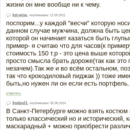
жизни он мне вообще ни к чему.
ksl-wise
,
опубликован: 12.09.2011
поспорим...у каждой "весчи" которую носи
данном случае мужчина, должна быть ц
которой он начинает казаться быть глупы
пример- я считаю что для часов(к пример
стоимость 150 т.р - это цена выше которо
просто смысла брать дороже(так как это 
незачем).Так же и во всём остальном, по
так что крокодиловый пиджак )) тоже им
быть,но нужен ли он если есть портфель..
ответить
fredpol1
,
опубликован: 05.08.2014
В Санкт-Петербурге можно взять костюм н
только классический но и исторический, 
маскарадный + можно приобрести разли