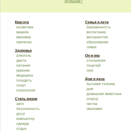
огурцом?
Красота
Семья и дети
косметика
беременность
макияж
воспитание
маникюр
материнство
прическа
образование
семья
Здоровье
алкоголь
Он и она
диета
отношения
питание
поцелуй
курение
секс
медицина
Дом и дача
похудеть
бытовая техника
спорт
дом
психология
домашние животные
Стиль жизни
огород
авто
чистка
безопасность
экономия
досуг
компьютер
одежда
отдых