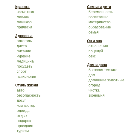
Красота
Семья и дети
косметика
беременность
макияж
воспитание
маникюр
материнство
прическа
образование
семья
Здоровье
алкоголь
Он и она
диета
отношения
питание
поцелуй
курение
секс
медицина
Дом и дача
похудеть
бытовая техника
спорт
дом
психология
домашние животные
Стиль жизни
огород
авто
чистка
безопасность
экономия
досуг
компьютер
одежда
отдых
подарок
праздник
туризм