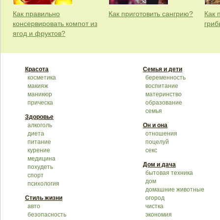
Как правильно
Как приготовить сангрию?
Как 
консервировать компот из
гриб
ягод и фруктов?
Красота
Семья и дети
косметика
беременность
макияж
воспитание
маникюр
материнство
прическа
образование
семья
Здоровье
алкоголь
Он и она
диета
отношения
питание
поцелуй
курение
секс
медицина
Дом и дача
похудеть
бытовая техника
спорт
дом
психология
домашние животные
Стиль жизни
огород
авто
чистка
безопасность
экономия