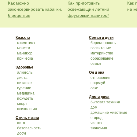
Как можно
Как приготовить
Как 
законсервировать кабачки.
освежающий летний
на к
6 рецептов
фруктовый напиток?
Красота
Семья и дети
косметика
беременность
макияж
воспитание
маникюр
материнство
прическа
образование
семья
Здоровье
алкоголь
Он и она
диета
отношения
питание
поцелуй
курение
секс
медицина
Дом и дача
похудеть
бытовая техника
спорт
дом
психология
домашние животные
Стиль жизни
огород
авто
чистка
безопасность
экономия
досуг