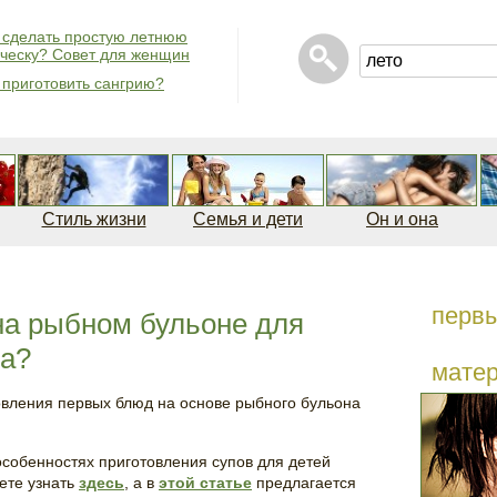
 сделать простую летнюю
ческу? Совет для женщин
 приготовить сангрию?
Стиль жизни
Семья и дети
Он и она
перв
 на рыбном бульоне для
да?
мате
овления первых блюд на основе рыбного бульона
собенностях приготовления супов для детей
ете узнать
здесь
, а в
этой статье
предлагается