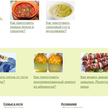
Как приготовить
Как приготовить
первые блюда в
гороховый суп в
горшочке?
мультиварке?
ить пятна от пота
Как приготовить
Как можно замар
де?
консервированный компот
шашлык. Рецепт
из абрикосов?
мира
Семья и дети
Кулинария