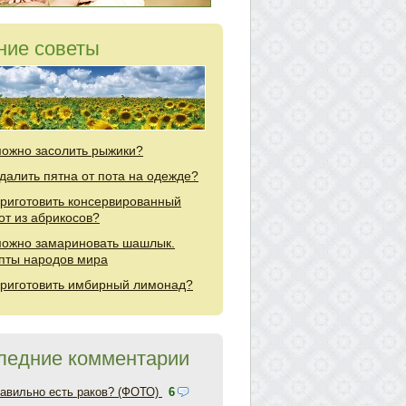
ние советы
можно засолить рыжики?
удалить пятна от пота на одежде?
приготовить консервированный
от из абрикосов?
можно замариновать шашлык.
пты народов мира
приготовить имбирный лимонад?
ледние комментарии
равильно есть раков? (ФОТО)
6