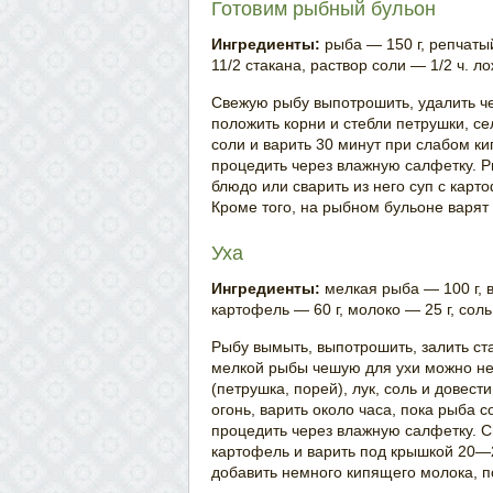
Готовим рыбный бульон
Ингредиенты:
рыба — 150 г, репчатый
11/2 стакана, раствор соли — 1/2 ч. ло
Свежую рыбу выпотрошить, удалить че
положить корни и стебли петрушки, с
соли и варить 30 минут при слабом к
процедить через влажную салфетку. 
блюдо или сварить из него суп с кар
Кроме того, на рыбном бульоне варят 
Уха
Ингредиенты:
мелкая рыба — 100 г, в
картофель — 60 г, молоко — 25 г, соль
Рыбу вымыть, выпотрошить, залить ста
мелкой рыбы чешую для ухи можно не
(петрушка, порей), лук, соль и довест
огонь, варить около часа, пока рыба с
процедить через влажную салфетку. С
картофель и варить под крышкой 20—2
добавить немного кипящего молока, п