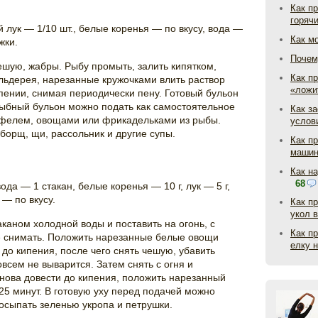
Как п
горяч
 лук — 1/10 шт., белые коренья — по вкусу, вода —
Как м
жки.
Почем
шую, жабры. Рыбу промыть, залить кипятком,
Как пр
ельдерея, нарезанные кружочками влить раствор
«ложи
ипении, снимая периодически пену. Готовый бульон
Рыбный бульон можно подать как самостоятельное
Как з
тофелем, овощами или фрикадельками из рыбы.
услов
борщ, щи, рассольник и другие супы.
Как п
маши
Как н
68
ода — 1 стакан, белые коренья — 10 г, лук — 5 г,
 — по вкусу.
Как п
укол 
каном холодной воды и поставить на огонь, с
Как п
 снимать. Положить нарезанные белые овощи
елку 
и до кипения, после чего снять чешую, убавить
овсем не выварится. Затем снять с огня и
нова довести до кипения, положить нарезанный
5 минут. В готовую уху перед подачей можно
осыпать зеленью укропа и петрушки.