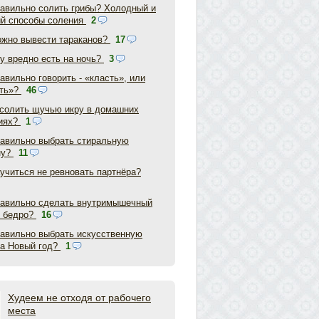
равильно солить грибы? Холодный и
ий способы соления
2
ожно вывести тараканов?
17
у вредно есть на ночь?
3
авильно говорить - «класть», или
ть»?
46
асолить щучью икру в домашних
иях?
1
равильно выбрать стиральную
ну?
11
аучиться не ревновать партнёра?
равильно сделать внутримышечный
в бедро?
16
равильно выбрать искусственную
на Новый год?
1
Худеем не отходя от рабочего
места