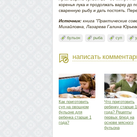
коренья лука и продолжать варку до п
сваренную рыбу и дать постоять. Пер
Источник:
книга "Практические сов
Михайловна, Лазарева Галина Юрьевн
бульон
рыба
суп
написать комментар
Как приготовить
Что приготовить
суп на овощном
ребенку старше 1
бульоне для
года? Рецепты
ребенка старше 1
первых блюд на
года?
основе мясного
бульона