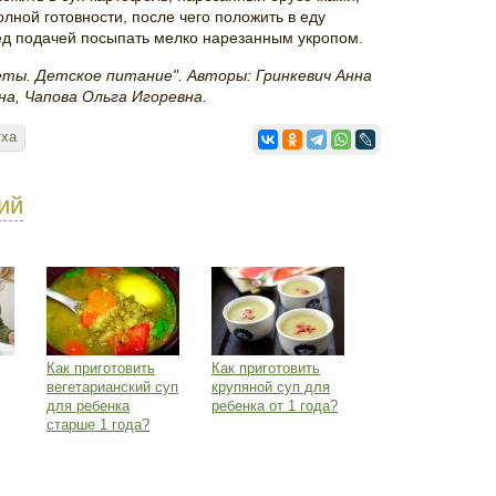
олной готовности, после чего положить в еду
ед подачей посыпать мелко нарезанным укропом.
еты. Детское питание". Авторы: Гринкевич Анна
а, Чапова Ольга Игоревна.
уха
ий
Как приготовить
Как приготовить
вегетарианский суп
крупяной суп для
для ребенка
ребенка от 1 года?
старше 1 года?