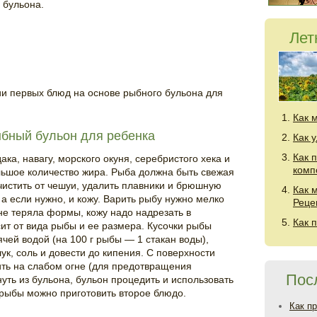
 бульона.
Лет
ии первых блюд на основе рыбного бульона для
Как 
ыбный бульон для ребенка
Как 
Как 
ака, навагу, морского окуня, серебристого хека и
комп
ьшое количество жира. Рыба должна быть свежая
истить от чешуи, удалить плавники и брюшную
Как 
 а если нужно, и кожу. Варить рыбу нужно мелко
Реце
е теряла формы, кожу надо надрезать в
Как 
сит от вида рыбы и ее размера. Кусочки рыбы
ячей водой (на 100 г рыбы — 1 стакан воды),
ук, соль и довести до кипения. С поверхности
ить на слабом огне (для предотвращения
Пос
ть из бульона, бульон процедить и использовать
 рыбы можно приготовить второе блюдо.
Как п