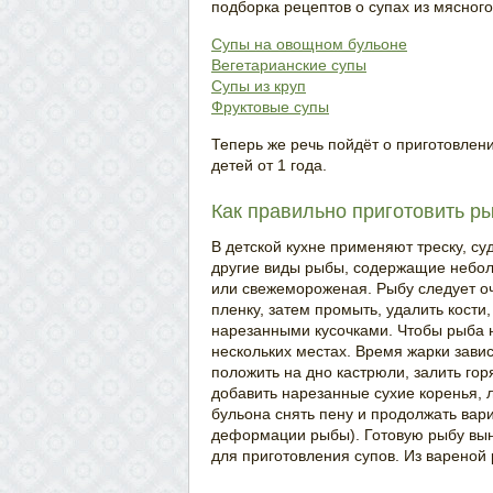
подборка рецептов о супах из мясного
Супы на овощном бульоне
Вегетарианские супы
Супы из круп
Фруктовые супы
Теперь же речь пойдёт о приготовлен
детей от 1 года.
Как правильно приготовить р
В детской кухне применяют треску, суд
другие виды рыбы, содержащие небол
или свежемороженая. Рыбу следует оч
пленку, затем промыть, удалить кости,
нарезанными кусочками. Чтобы рыба н
нескольких местах. Время жарки зави
положить на дно кастрюли, залить гор
добавить нарезанные сухие коренья, л
бульона снять пену и продолжать вар
деформации рыбы). Готовую рыбу выну
для приготовления супов. Из вареной