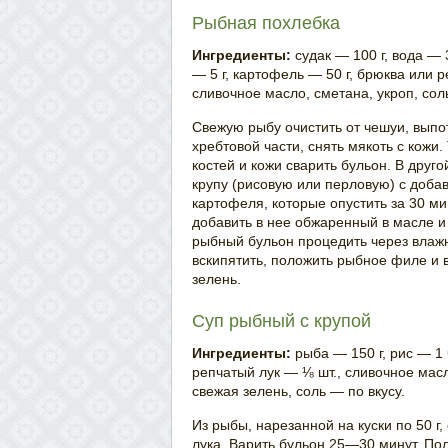
Рыбная похлебка
Ингредиенты:
судак — 100 г, вода — 
— 5 г, картофель — 50 г, брюква или р
сливочное масло, сметана, укроп, соль
Свежую рыбу очистить от чешуи, выпо
хребтовой части, снять мякоть с кожи.
костей и кожи сварить бульон. В друг
крупу (рисовую или перловую) с доб
картофеля, которые опустить за 30 ми
добавить в нее обжаренный в масле и
рыбный бульон процедить через влажн
вскипятить, положить рыбное филе и в
зелень.
Суп рыбный с крупой
Ингредиенты:
рыба — 150 г, рис — 1 
репчатый лук — ⅛ шт., сливочное масл
свежая зелень, соль — по вкусу.
Из рыбы, нарезанной на куски по 50 г
лука. Варить бульон 25—30 минут. По