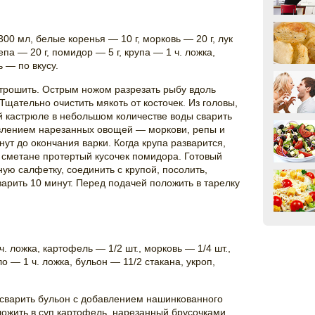
300 мл, белые коренья — 10 г, морковь — 20 г, лук
епа — 20 г, помидор — 5 г, крупа — 1 ч. ложка,
 — по вкусу.
трошить. Острым ножом разрезать рыбу вдоль
 Тщательно очистить мякоть от косточек. Из головы,
ой кастрюле в небольшом количестве воды сварить
авлением нарезанных овощей — моркови, репы и
нут до окончания варки. Когда крупа разварится,
 сметане протертый кусочек помидора. Готовый
ую салфетку, соединить с крупой, посолить,
арить 10 минут. Перед подачей положить в тарелку
ч. ложка, картофель — 1/2 шт., морковь — 1/4 шт.,
о — 1 ч. ложка, бульон — 11/2 стакана, укроп,
, сварить бульон с добавлением нашинкованного
ложить в суп картофель, нарезанный брусочками,