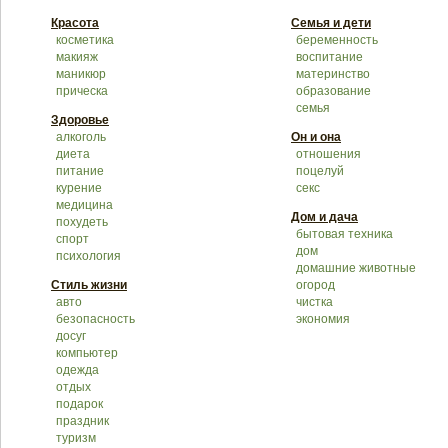
Красота
Семья и дети
косметика
беременность
макияж
воспитание
маникюр
материнство
прическа
образование
семья
Здоровье
алкоголь
Он и она
диета
отношения
питание
поцелуй
курение
секс
медицина
Дом и дача
похудеть
бытовая техника
спорт
дом
психология
домашние животные
Стиль жизни
огород
авто
чистка
безопасность
экономия
досуг
компьютер
одежда
отдых
подарок
праздник
туризм