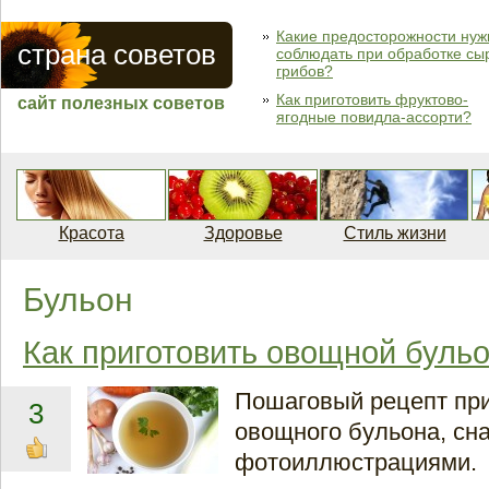
Какие предосторожности нуж
страна советов
соблюдать при обработке сы
грибов?
Как приготовить фруктово-
сайт полезных советов
ягодные повидла-ассорти?
Красота
Здоровье
Стиль жизни
Бульон
Как приготовить овощной буль
Пошаговый рецепт пр
3
овощного бульона, с
фотоиллюстрациями.