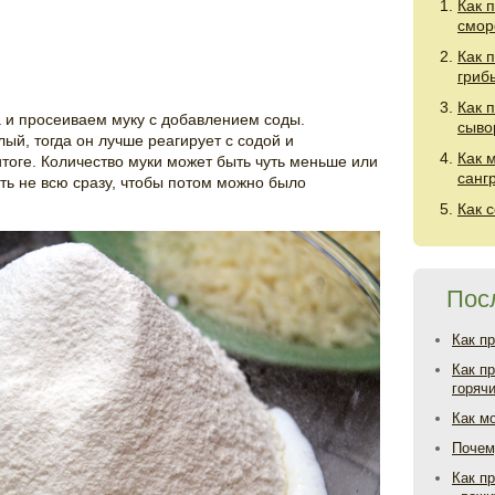
Как 
смор
Как 
гриб
Как 
 и просеиваем муку с добавлением соды.
сыво
ый, тогда он лучше реагирует с содой и
Как 
тоге. Количество муки может быть чуть меньше или
санг
ть не всю сразу, чтобы потом можно было
Как 
Пос
Как п
Как п
горяч
Как м
Почем
Как пр