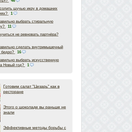
ть»?
46
асолить щучью икру в домашних
иях?
1
равильно выбрать стиральную
ну?
11
аучиться не ревновать партнёра?
равильно сделать внутримышечный
в бедро?
16
равильно выбрать искусственную
на Новый год?
1
Готовим салат "Цезарь" как в
ресторане
Этого о шоколаде вы раньше не
знали
Эффективные методы борьбы с