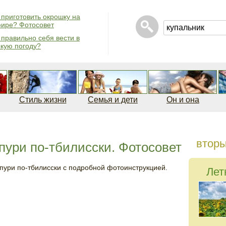
 приготовить окрошку на
ире? Фотосовет
 правильно себя вести в
кую погоду?
Стиль жизни
Семья и дети
Он и она
втор
апури по-тбилисски. Фотосовет
пури по-тбилисски с подробной фотоинструкцией.
Лет