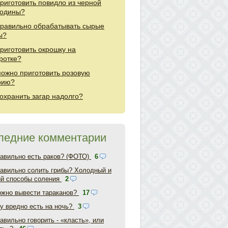
приготовить повидло из черной
одины?
правильно обрабатывать сырые
ы?
приготовить окрошку на
ротке?
можно приготовить розовую
рию?
сохранить загар надолго?
ледние комментарии
равильно есть раков? (ФОТО)
6
равильно солить грибы? Холодный и
ий способы соления
2
ожно вывести тараканов?
17
у вредно есть на ночь?
3
авильно говорить - «класть», или