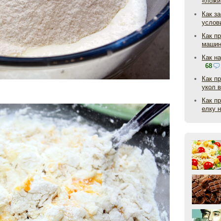
«ложи
Как з
услов
Как п
маши
Как н
68
Как п
укол 
Как п
елку 