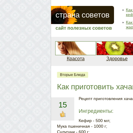
Как
страна советов
кеф
Как
жар
сайт полезных советов
Красота
Здоровье
Вторые Блюда
Как приготовить хач
Рецепт приготовления хача
15
Ингредиенты:
Кефир - 500 мл;
Мука пшеничная - 1000 г;
Сулугуни - 600 г;