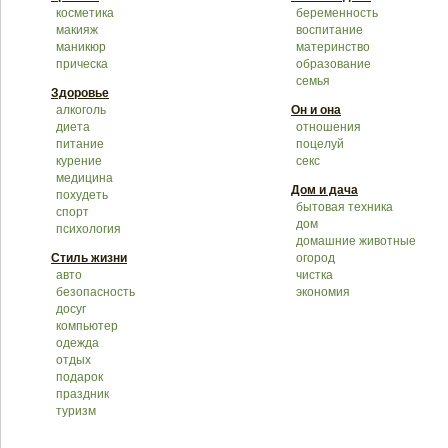
косметика
беременность
макияж
воспитание
маникюр
материнство
прическа
образование
семья
Здоровье
алкоголь
Он и она
диета
отношения
питание
поцелуй
курение
секс
медицина
Дом и дача
похудеть
бытовая техника
спорт
дом
психология
домашние животные
Стиль жизни
огород
авто
чистка
безопасность
экономия
досуг
компьютер
одежда
отдых
подарок
праздник
туризм